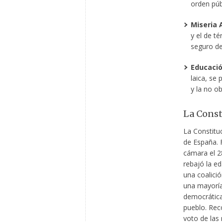
orden públ
Miseria 
y el de t
seguro de
Educaci
laica, se
y la no ob
La Const
La Constituc
de España. 
cámara el 2
rebajó la e
una coalició
una mayoría
democrática
pueblo. Rec
voto de las 