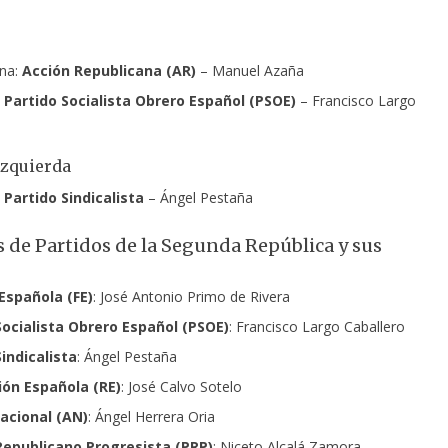
ana:
Acción Republicana (AR)
– Manuel Azaña
:
Partido Socialista Obrero Español (PSOE)
– Francisco Largo
izquierda
:
Partido Sindicalista
– Ángel Pestaña
 de Partidos de la Segunda República y sus
Española (FE)
: José Antonio Primo de Rivera
Socialista Obrero Español (PSOE)
: Francisco Largo Caballero
indicalista
: Ángel Pestaña
ón Española (RE)
: José Calvo Sotelo
acional (AN)
: Ángel Herrera Oria
Republicano Progresista (PRP)
: Niceto Alcalá Zamora