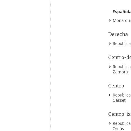
Española
Monárqui
Derecha
Republic
Centro-d
Republic
Zamora
Centro
Republic
Gasset
Centro-iz
Republic
Ordás