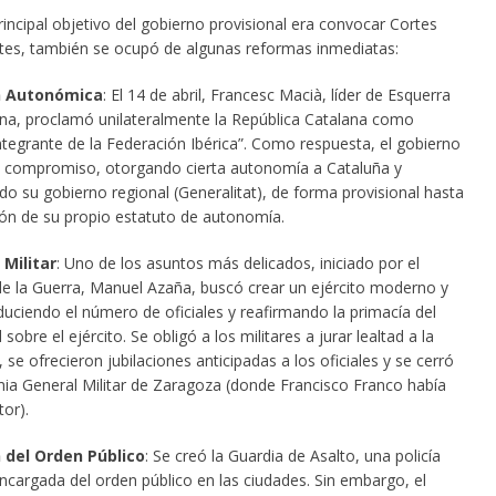
incipal objetivo del gobierno provisional era convocar Cortes
tes, también se ocupó de algunas reformas inmediatas:
n Autonómica
: El 14 de abril, Francesc Macià, líder de Esquerra
na, proclamó unilateralmente la República Catalana como
ntegrante de la Federación Ibérica”. Como respuesta, el gobierno
n compromiso, otorgando cierta autonomía a Cataluña y
do su gobierno regional (Generalitat), de forma provisional hasta
ión de su propio estatuto de autonomía.
Militar
: Uno de los asuntos más delicados, iniciado por el
de la Guerra, Manuel Azaña, buscó crear un ejército moderno y
educiendo el número de oficiales y reafirmando la primacía del
l sobre el ejército. Se obligó a los militares a jurar lealtad a la
 se ofrecieron jubilaciones anticipadas a los oficiales y se cerró
ia General Militar de Zaragoza (donde Francisco Franco había
tor).
 del Orden Público
: Se creó la Guardia de Asalto, una policía
cargada del orden público en las ciudades. Sin embargo, el