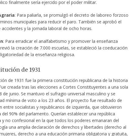
ico finalmente sería ejercido por el poder militar.
Agraria
: Para paliarla, se promulgó el decreto de laboreo forzoso
érminos municipales para reducir el paro. También se aprobó el
 accidentes y la jornada laboral de ocho horas.
ón
: Para erradicar el analfabetismo y promover la enseñanza
 previó la creación de 7.000 escuelas, se estableció la coeducación
ligatoriedad de la enseñanza religiosa.
itución de 1931
ión de 1931 fue la primera constitución republicana de la historia
Fue creada tras las elecciones a Cortes Constituyentes a una sola
8 de junio. Se mantuvo el sufragio universal masculino y se
dad mínima de voto a los 23 años. El proyecto fue resultado de
n entre socialistas y republicanos de izquierda, que obtuvieron
 del 90% del parlamento. Querían establecer una república
 y no confesional en la que todos los poderes emanaran del
ogía una amplia declaración de derechos y libertades (derecho al
mujeres, derecho a una educación primaria obligatoria y gratuita,