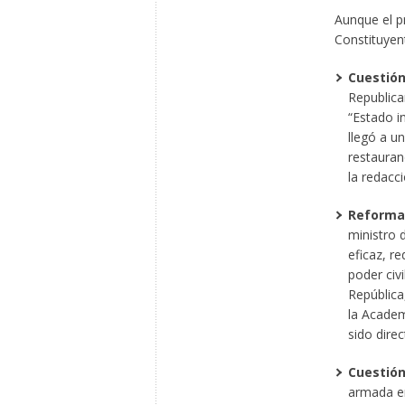
Aunque el pr
Constituyen
Cuestió
Republica
“Estado i
llegó a u
restauran
la redacc
Reforma 
ministro 
eficaz, r
poder civi
República,
la Academ
sido direc
Cuestión
armada en