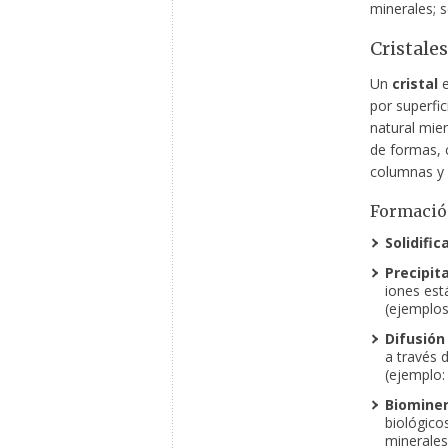
minerales; 
Cristales
Un
cristal
e
por superfi
natural mien
de formas, 
columnas y 
Formación
Solidific
Precipit
iones est
(ejemplos:
Difusión
a través 
(ejemplo:
Biominer
biológico
minerales