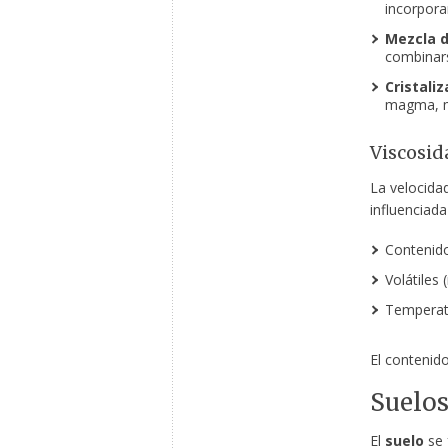
incorpora
Mezcla 
combinar
Cristali
magma, m
Viscosi
La velocid
influenciada
Contenido 
Volátiles 
Temperatu
El contenido 
Suelo
El
suelo
se 