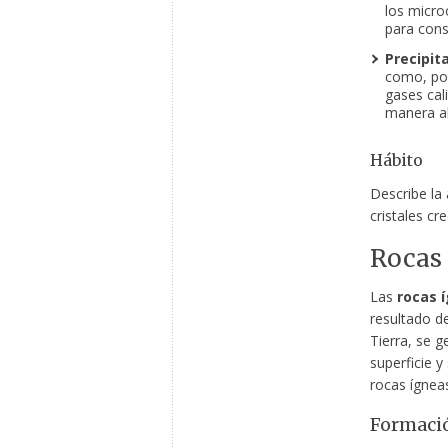
los micro
para cons
Precipita
como, por
gases cal
manera ab
Hábito
Describe la 
cristales cr
Rocas 
Las
rocas 
resultado de
Tierra, se g
superficie y
rocas ígneas
Formaci