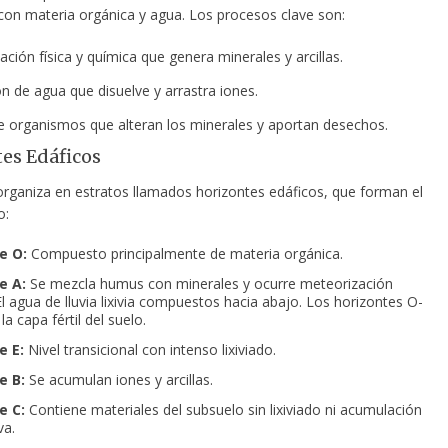
 con materia orgánica y agua. Los procesos clave son:
ción física y química que genera minerales y arcillas.
ión de agua que disuelve y arrastra iones.
e organismos que alteran los minerales y aportan desechos.
es Edáficos
 organiza en estratos llamados horizontes edáficos, que forman el
o:
e O:
Compuesto principalmente de materia orgánica.
e A:
Se mezcla humus con minerales y ocurre meteorización
El agua de lluvia lixivia compuestos hacia abajo. Los horizontes O-
a capa fértil del suelo.
e E:
Nivel transicional con intenso lixiviado.
e B:
Se acumulan iones y arcillas.
e C:
Contiene materiales del subsuelo sin lixiviado ni acumulación
va.