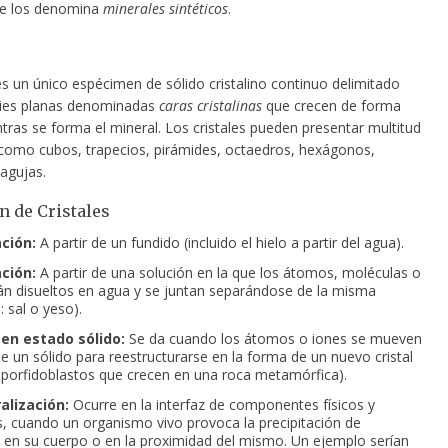
se los denomina
minerales sintéticos
.
s un único espécimen de sólido cristalino continuo delimitado
cies planas denominadas
caras cristalinas
que crecen de forma
tras se forma el mineral. Los cristales pueden presentar multitud
como cubos, trapecios, pirámides, octaedros, hexágonos,
agujas.
 de Cristales
ación:
A partir de un fundido (incluido el hielo a partir del agua).
ación:
A partir de una solución en la que los átomos, moléculas o
án disueltos en agua y se juntan separándose de la misma
 sal o yeso).
 en estado sólido:
Se da cuando los átomos o iones se mueven
de un sólido para reestructurarse en la forma de un nuevo cristal
 porfidoblastos que crecen en una roca metamórfica).
alización:
Ocurre en la interfaz de componentes físicos y
s, cuando un organismo vivo provoca la precipitación de
 en su cuerpo o en la proximidad del mismo. Un ejemplo serían