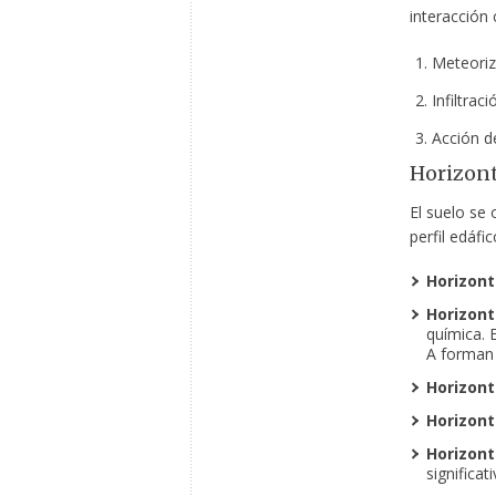
interacción
Meteoriza
Infiltrac
Acción d
Horizont
El suelo se
perfil edáfic
Horizont
Horizont
química. 
A forman l
Horizont
Horizont
Horizont
significati