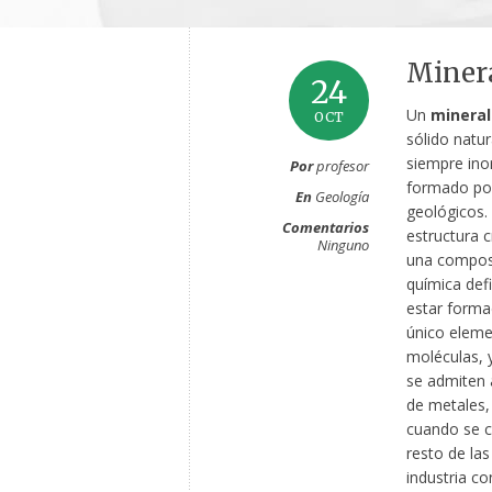
Miner
24
Un
mineral
OCT
sólido natur
siempre ino
Por
profesor
formado po
En
Geología
geológicos.
Comentarios
estructura cr
Ninguno
una compos
química defi
estar forma
único eleme
moléculas, 
se admiten 
de metales,
cuando se c
resto de las
industria co