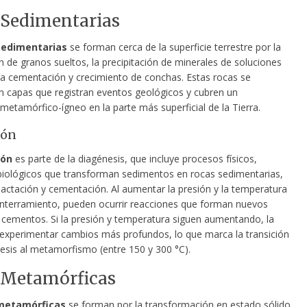
 Sedimentarias
sedimentarias
se forman cerca de la superficie terrestre por la
 de granos sueltos, la precipitación de minerales de soluciones
la cementación y crecimiento de conchas. Estas rocas se
n capas que registran eventos geológicos y cubren un
etamórfico-ígneo en la parte más superficial de la Tierra.
ión
ión
es parte de la diagénesis, que incluye procesos físicos,
biológicos que transforman sedimentos en rocas sedimentarias,
tación y cementación. Al aumentar la presión y la temperatura
enterramiento, pueden ocurrir reacciones que forman nuevos
 cementos. Si la presión y temperatura siguen aumentando, la
experimentar cambios más profundos, lo que marca la transición
nesis al metamorfismo (entre 150 y 300 °C).
 Metamórficas
metamórficas
se forman por la transformación en estado sólido