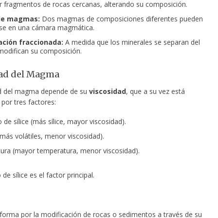
r fragmentos de rocas cercanas, alterando su composición.
de magmas:
Dos magmas de composiciones diferentes pueden
se en una cámara magmática.
zación fraccionada:
A medida que los minerales se separan del
odifican su composición.
dad del Magma
ad del magma depende de su
viscosidad
, que a su vez está
 por tres factores:
de sílice (más sílice, mayor viscosidad).
(más volátiles, menor viscosidad).
ra (mayor temperatura, menor viscosidad).
de sílice es el factor principal.
s
forma por la modificación de rocas o sedimentos a través de su