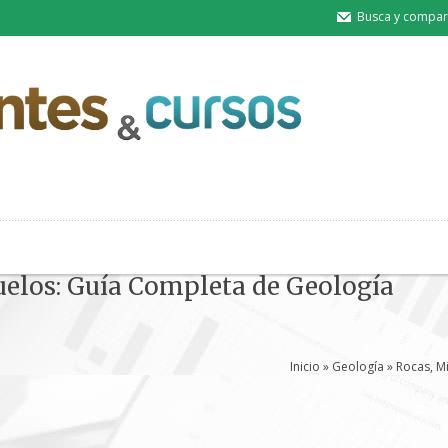
Busca y compart
uelos: Guía Completa de Geología
Inicio
»
Geología
» Rocas, M