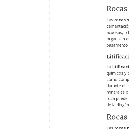
Rocas
Las
rocas 
cementación
acuosas, o 
organizan e
basamento m
Litificac
La
litificac
químicos y 
como compac
durante el 
minerales o
roca puede 
de la diagé
Rocas
Las
rocas 