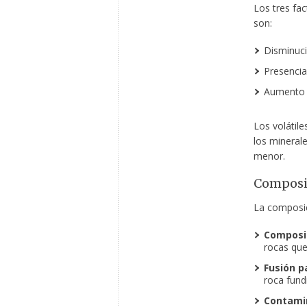
Los tres fac
son:
Disminuci
Presencia
Aumento d
Los volátil
los mineral
menor.
Composi
La composic
Composic
rocas que
Fusión pa
roca fund
Contamin