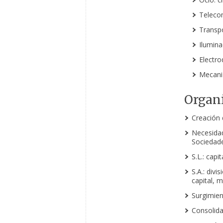
Telecom
Transpo
Ilumina
Electro
Mecaniz
Organ
Creación d
Necesidad
Sociedade
S.L.: cap
S.A.: div
capital, 
Surgimien
Consolida