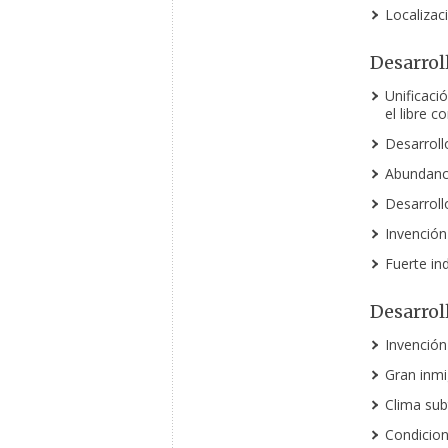
Localizac
Desarrol
Unificació
el
libre c
Desarrollo
Abundanci
Desarroll
Invención
Fuerte ind
Desarrol
Invención
Gran inmi
Clima subt
Condicion