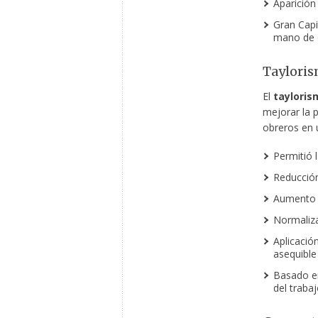
Aparición
Gran Capi
mano de 
Tayloris
El
tayloris
mejorar la 
obreros en 
Permitió 
Reducción
Aumento d
Normaliza
Aplicació
asequible
Basado en
del trabaj