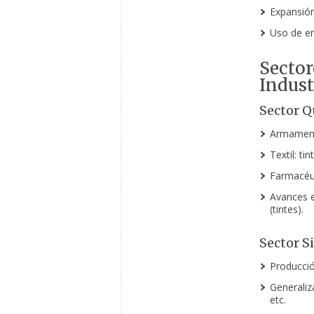
Expansión
Uso de en
Sector
Indust
Sector Q
Armamento
Textil: tin
Farmacéut
Avances en
(tintes).
Sector S
Producció
Generaliz
etc.