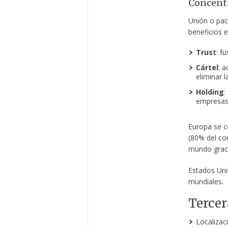
Concentr
Unión o pac
beneficios 
Trust
: f
Cártel
: 
eliminar 
Holding
:
empresas
Europa se c
(80% del co
mundo graci
Estados Uni
mundiales.
Tercer
Localizac