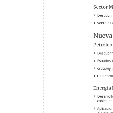
Sector M
Descubrim
Ventajas d
Nuevas
Petróleo
Descubrim
Estudios d
Cracking
:
Uso como 
Energía 
Desarroll
cables de 
Aplicacio
Ocio: ci