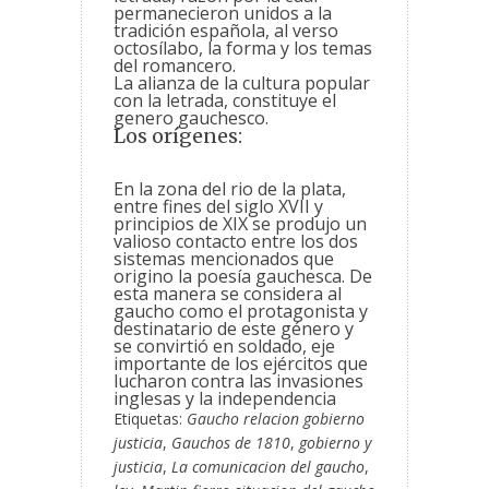
permanecieron unidos a la
tradición española, al verso
octosílabo, la forma y los temas
del romancero.
La alianza de la cultura popular
con la letrada, constituye el
genero gauchesco.
Los orígenes:
En la zona del rio de la plata,
entre fines del siglo XVII y
principios de XIX se produjo un
valioso contacto entre los dos
sistemas mencionados que
origino la poesía gauchesca. De
esta manera se considera al
gaucho como el protagonista y
destinatario de este género y
se convirtió en soldado, eje
importante de los ejércitos que
lucharon contra las invasiones
inglesas y la independencia
Etiquetas:
Gaucho relacion gobierno
justicia
,
Gauchos de 1810
,
gobierno y
justicia
,
La comunicacion del gaucho
,