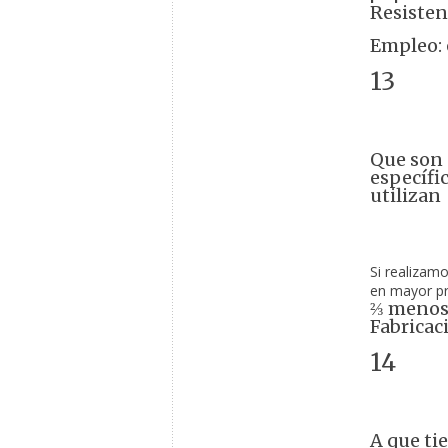
Resisten
Empleo: 
13
Que son 
específi
utilizan
Si realizam
en mayor pr
⅔ menos 
Fabricac
14
A que tie