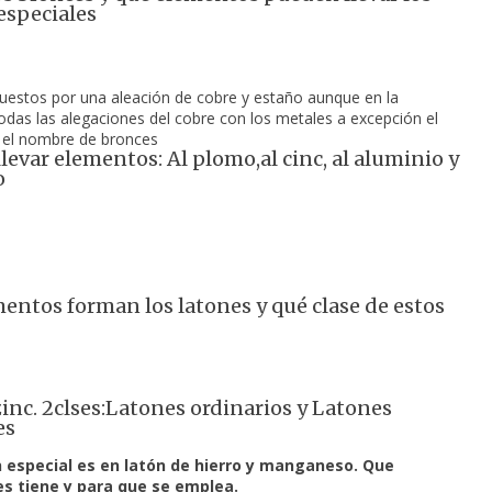
especiales
estos por una aleación de cobre y estaño aunque en la 
odas las alegaciones del cobre con los metales a excepción el 
n el nombre de bronces
levar elementos: Al plomo,al cinc, al aluminio y
o
entos forman los latones y qué clase de estos
zinc. 2clses:Latones ordinarios y Latones
es
n especial es en latón de hierro y manganeso. Que 
s tiene y para que se emplea.