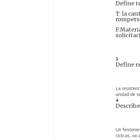
Define t
T: la ca
rompers
F:Materi
solicita
3
Define re
La resistenc
unidad de su
4
Describe
Un fenómeno
cíclicas, va