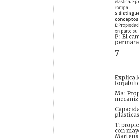
elástica. Ej
rompa
5 
distingue
conceptos
E:Propiedad 
en parte su 
P: El ca
permanen
7
Explica 
forjabil
Ma: Prop
mecaniz
Capacida
plástica
T: propi
con mayo
Martensi