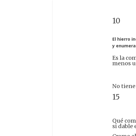
10
El hierro i
y enumerar
Es la co
menos un
No tiene
15
Qué comp
si dable 