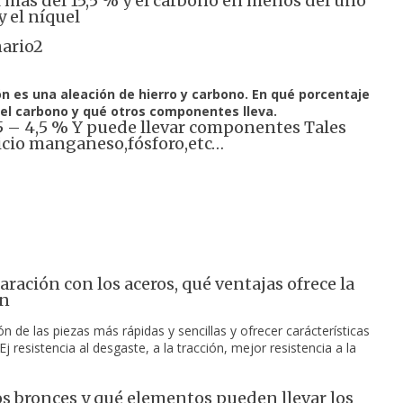
 más del 15,5 % y el carbono en menos del uno
y el níquel
ario2
ón es una aleación de hierro y carbono. En qué porcentaje 
 el carbono y qué otros componentes lleva.
5 – 4,5 % Y puede llevar componentes Tales
icio manganeso,fósforo,etc…
ración con los aceros, qué ventajas ofrece la
ón
ón de las piezas más rápidas y sencillas y ofrecer carácterísticas 
j resistencia al desgaste, a la tracción, mejor resistencia a la 
os bronces y qué elementos pueden llevar los