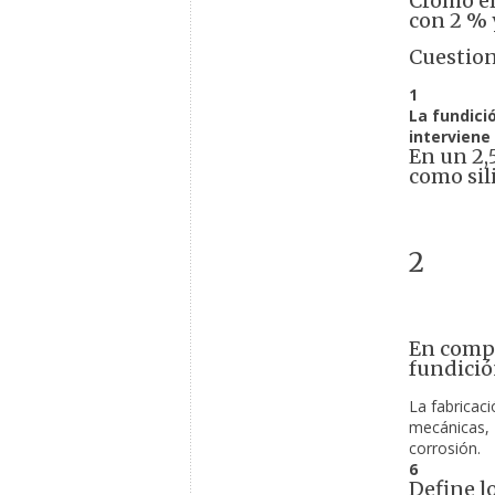
Cromo el
con 2 % 
Cuestion
1 
La fundici
interviene
En un 2,
como sil
2
En compa
fundici
La fabricaci
mecánicas, E
corrosión.
6
Define l