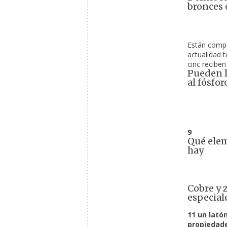
bronces 
Están compu
actualidad t
cinc recibe
Pueden l
al fósfor
9 
Qué elem
hay
Cobre y 
especial
11 
un lató
propiedade