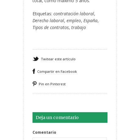
total, como máximo 5 años.
Etiquetas:
contratación laboral
,
Derecho laboral
,
empleo
,
España
,
Tipos de contratos
,
trabajo
Twitear este artículo
Compartir en Facebook
Pin en Pinterest
Deja un comentario
Comentario