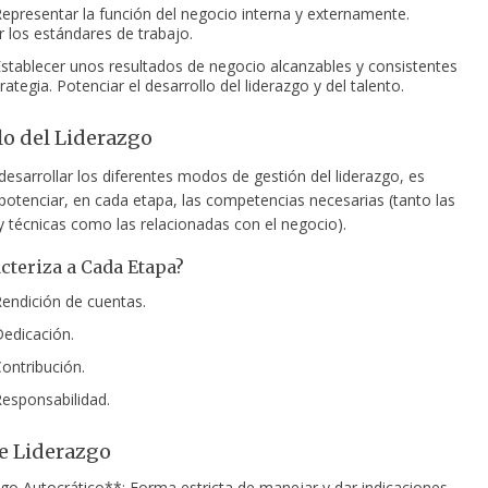
Representar la función del negocio interna y externamente.
r los estándares de trabajo.
Establecer unos resultados de negocio alcanzables y consistentes
rategia. Potenciar el desarrollo del liderazgo y del talento.
lo del Liderazgo
esarrollar los diferentes modos de gestión del liderazgo, es
potenciar, en cada etapa, las competencias necesarias (tanto las
y técnicas como las relacionadas con el negocio).
cteriza a Cada Etapa?
Rendición de cuentas.
Dedicación.
Contribución.
Responsabilidad.
de Liderazgo
go Autocrático**: Forma estricta de manejar y dar indicaciones