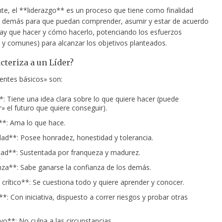
te, el **liderazgo** es un proceso que tiene como finalidad
los demás para que puedan comprender, asumir y estar de acuerdo
ay que hacer y cómo hacerlo, potenciando los esfuerzos
s y comunes) para alcanzar los objetivos planteados.
cteriza a un Líder?
ientes básicos» son:
*: Tiene una idea clara sobre lo que quiere hacer (puede
r» el futuro que quiere conseguir).
*: Ama lo que hace.
dad**: Posee honradez, honestidad y tolerancia.
ad**: Sustentada por franqueza y madurez.
za**: Sabe ganarse la confianza de los demás.
u crítico**: Se cuestiona todo y quiere aprender y conocer.
*: Con iniciativa, dispuesto a correr riesgos y probar otras
vo**: No culpa a las circunstancias.