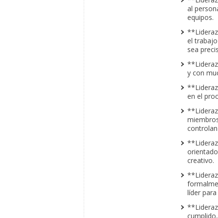
al person
equipos.
**Lideraz
el trabaj
sea preci
**Lideraz
y con muc
**Lideraz
en el pro
**Lideraz
miembros t
controlan 
**Lideraz
orientado
creativo.
**Lideraz
formalmen
líder para
**Lideraz
cumplido, 