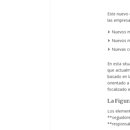
Este nuevo 
las empresas
Nuevos
m
Nuevos m
Nuevas co
En esta situ
que actualm
basado en l
orientado a
focalizado 
La Figur
Los elemento
**seguidore
**responsab