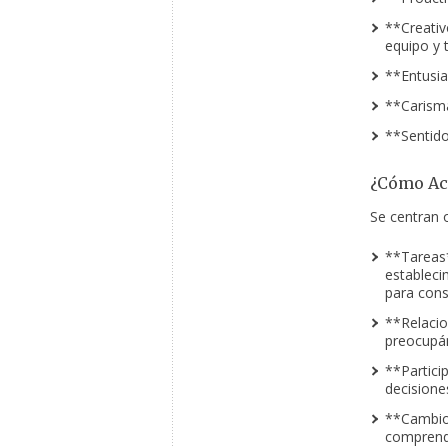
**Creativ
equipo y 
**Entusia
**Carisma
**Sentido
¿Cómo Act
Se centran 
**Tareas**
estableci
para cons
**Relacio
preocupán
**Partici
decisione
**Cambio
comprende