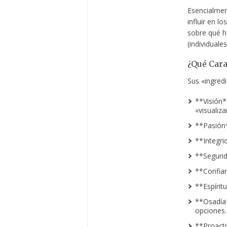
Esencialmen
influir en 
sobre qué h
(individuale
¿Qué Cara
Sus «ingred
**Visión*
«visualiza
**Pasión*
**Integri
**Segurid
**Confian
**Espírit
**Osadía*
opciones.
**Proacti