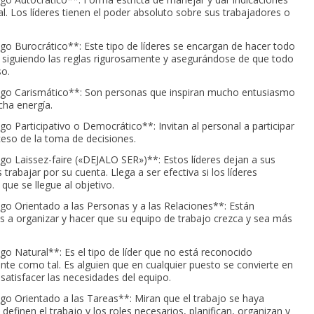
al. Los líderes tienen el poder absoluto sobre sus trabajadores o
go Burocrático**: Este tipo de líderes se encargan de hacer todo
o siguiendo las reglas rigurosamente y asegurándose de que todo
so.
go Carismático**: Son personas que inspiran mucho entusiasmo
ha energía.
go Participativo o Democrático**: Invitan al personal a participar
ceso de la toma de decisiones.
go Laissez-faire («DEJALO SER»)**: Estos líderes dejan a sus
rabajar por su cuenta. Llega a ser efectiva si los líderes
que se llegue al objetivo.
go Orientado a las Personas y a las Relaciones**: Están
s a organizar y hacer que su equipo de trabajo crezca y sea más
go Natural**: Es el tipo de líder que no está reconocido
te como tal. Es alguien que en cualquier puesto se convierte en
 satisfacer las necesidades del equipo.
go Orientado a las Tareas**: Miran que el trabajo se haya
definen el trabajo y los roles necesarios, planifican, organizan y