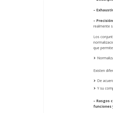
– Exhausti
– Precisión
realmente s
Los conjunt
normalizació
que permite
Normaliza
Existen dif
De acuerd
Y su comp
– Rasgos c
funciones 