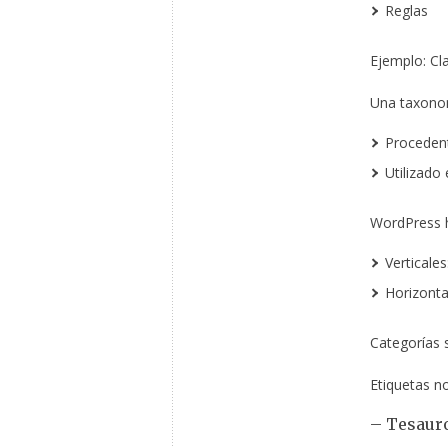
Reglas
Ejemplo: Cla
Una taxonom
Procedent
Utilizado
WordPress h
Verticales
Horizonta
Categorías 
Etiquetas n
– Tesaur