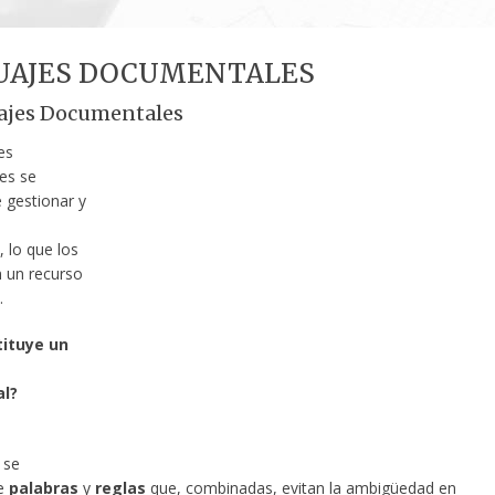
UAJES DOCUMENTALES
ajes Documentales
es
es se
 gestionar y
 lo que los
n un recurso
.
ituye un
l?
 se
e
palabras
y
reglas
que, combinadas, evitan la ambigüedad en