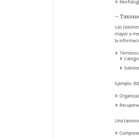
Morfología
– Taxono
Las taxonom
mayor a men
la informaci
Términos 
Categor
Subnive
Ejemplo: Bi
Organizac
Recuperac
Una taxonom
Compone