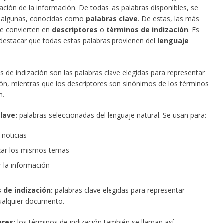
ación de la información. De todas las palabras disponibles, se
n algunas, conocidas como
palabras clave
. De estas, las más
se convierten en
descriptores
o
términos de indización
. Es
destacar que todas estas palabras provienen del
lenguaje
 de indización son las palabras clave elegidas para representar
ión, mientras que los descriptores son sinónimos de los términos
n.
lave:
palabras seleccionadas del lenguaje natural. Se usan para:
 noticias
zar los mismos temas
 la información
 de indización:
palabras clave elegidas para representar
cualquier documento.
ores:
los términos de indización también se llaman así.