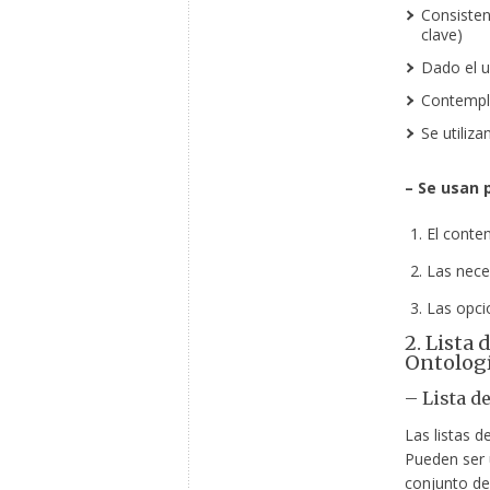
Consisten
clave)
Dado el u
Contempla
Se utiliz
– Se usan 
El conten
Las nece
Las opcio
2. Lista
Ontolog
– Lista d
Las listas d
Pueden ser u
conjunto de