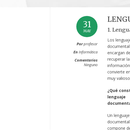
LENG
31
1. Lengu
MAY
Los lenguaj
Por
profesor
documental
En
Informática
encargan de
recuperar la
Comentarios
Ninguno
información,
convierte e
muy valioso
¿Qué const
lenguaje
documenta
Un lenguaje
documental
compone d