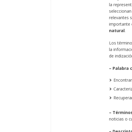
la represent
selecciona
relevantes 
importante 
natural
.
Los términos
la informac
de indizació
– Palabra c
Encontrar
Caracteri
Recuperar
– Términos
noticias o 
– Descript