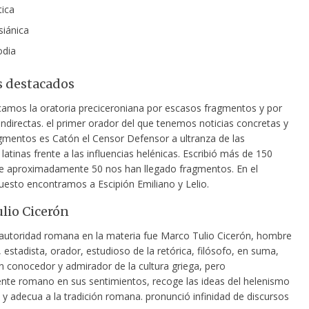
tica
siánica
odia
 destacados
amos la oratoria preciceroniana por escasos fragmentos y por
indirectas. el primer orador del que tenemos noticias concretas y
gmentos es Catón el Censor Defensor a ultranza de las
atinas frente a las influencias helénicas. Escribió más de 150
de aproximadamente 50 nos han llegado fragmentos. En el
esto encontramos a Escipión Emiliano y Lelio.
lio Cicerón
utoridad romana en la materia fue Marco Tulio Cicerón, hombre
, estadista, orador, estudioso de la retórica, filósofo, en suma,
n conocedor y admirador de la cultura griega, pero
te romano en sus sentimientos, recoge las ideas del helenismo
 y adecua a la tradición romana. pronunció infinidad de discursos