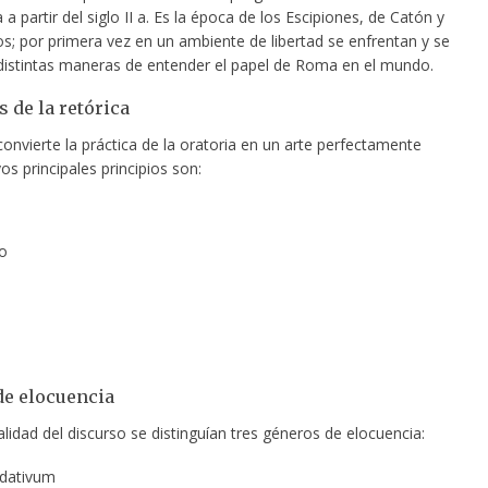
a partir del siglo II a. Es la época de los Escipiones, de Catón y
os; por primera vez en un ambiente de libertad se enfrentan y se
distintas maneras de entender el papel de Roma en el mundo.
s de la retórica
convierte la práctica de la oratoria en un arte perfectamente
os principales principios son:
o
a
e elocuencia
alidad del discurso se distinguían tres géneros de elocuencia:
udativum