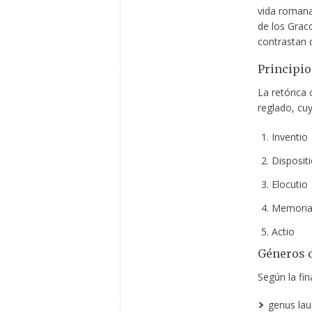
vida romana 
de los Grac
contrastan 
Principio
La retórica 
reglado, cuy
Inventio
Dispositi
Elocutio
Memori
Actio
Géneros d
Según la fin
genus la