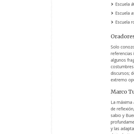
Escuela á
Escuela a
Escuela r
Oradores
Solo conozc
referencias 
algunos fra
costumbres l
discursos; 
extremo opu
Marco Tu
La máxima a
de reflexión
sabio y Bue
profundamen
y las adapta