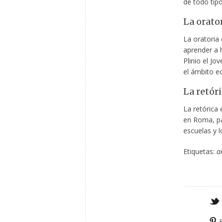
de todo tipo
La orato
La oratoria 
aprender a 
Plinio el Jo
el ámbito ec
La retór
La retórica 
en Roma, pa
escuelas y 
Etiquetas:
a