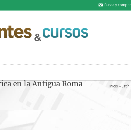
Busca y compart
órica en la Antigua Roma
Inicio
»
Latín