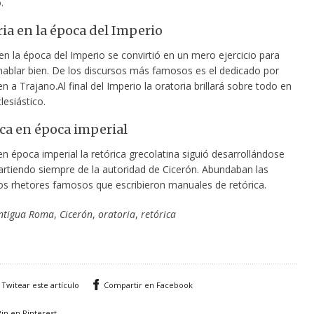
.
ria en la época del Imperio
en la época del Imperio se convirtió en un mero ejercicio para
hablar bien. De los discursos más famosos es el dedicado por
ven a Trajano.Al final del Imperio la oratoria brillará sobre todo en
lesiástico.
ica en época imperial
en época imperial la retórica grecolatina siguió desarrollándose
rtiendo siempre de la autoridad de Cicerón. Abundaban las
los rhetores famosos que escribieron manuales de retórica.
ntigua Roma
,
Cicerón
,
oratoria
,
retórica
Twitear este artículo
Compartir en Facebook
Pin en Pinterest