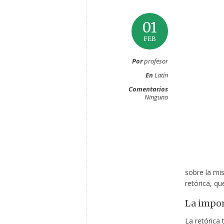
01
FEB
Por
profesor
En
Latín
Comentarios
Ninguno
sobre la mi
retórica, qu
La impor
La retórica