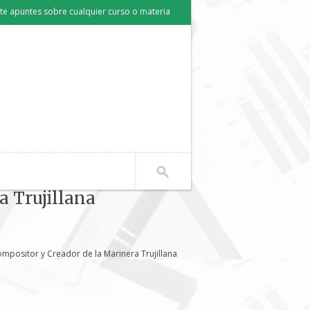
e apuntes sobre cualquier curso o materia
a Trujillana
ompositor y Creador de la Marinera Trujillana