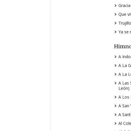
Gracia
Que vi
Trujill
Ya se 
Himn
A Indo
A La G
A La L
A Las 
León)
A Los 
A San 
A Sant
Al Col