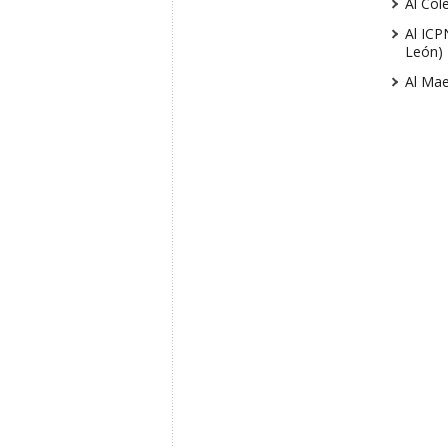
Al Col
Al ICP
León)
Al Mae