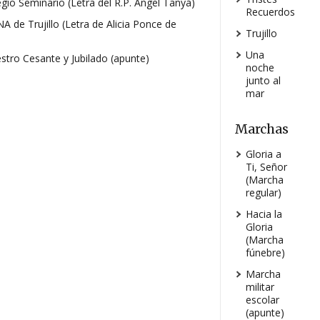
egio Seminario (Letra del R.P. Ángel Tanyá)
Recuerdos
NA de Trujillo (Letra de Alicia Ponce de
Trujillo
Una
stro Cesante y Jubilado (apunte)
noche
junto al
mar
Marchas
Gloria a
Ti, Señor
(Marcha
regular)
Hacia la
Gloria
(Marcha
fúnebre)
Marcha
militar
escolar
(apunte)