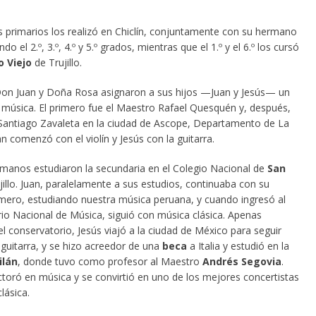
s primarios los realizó en Chiclín, conjuntamente con su hermano
do el 2.º, 3.º, 4.º y 5.º grados, mientras que el 1.º y el 6.º los cursó
o Viejo
de Trujillo.
 Don Juan y Doña Rosa asignaron a sus hijos —Juan y Jesús— un
 música. El primero fue el Maestro Rafael Quesquén y, después,
Santiago Zavaleta en la ciudad de Ascope, Departamento de La
an comenzó con el violín y Jesús con la guitarra.
manos estudiaron la secundaria en el Colegio Nacional de
San
illo. Juan, paralelamente a sus estudios, continuaba con su
rimero, estudiando nuestra música peruana, y cuando ingresó al
io Nacional de Música, siguió con música clásica. Apenas
l conservatorio, Jesús viajó a la ciudad de México para seguir
 guitarra, y se hizo acreedor de una
beca
a Italia y estudió en la
ilán
, donde tuvo como profesor al Maestro
Andrés Segovia
.
ctoró en música y se convirtió en uno de los mejores concertistas
lásica.