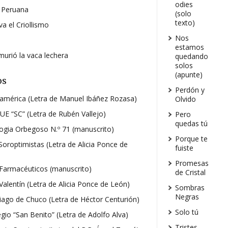
odies
 Peruana
(solo
texto)
va el Criollismo
Nos
o
estamos
murió la vaca lechera
quedando
solos
(apunte)
os
Perdón y
américa (Letra de Manuel Ibáñez Rozasa)
Olvido
UE “SC” (Letra de Rubén Vallejo)
Pero
quedas tú
ogia Orbegoso N.º 71 (manuscrito)
Porque te
Soroptimistas
(Letra de Alicia Ponce de
fuiste
Promesas
Farmacéuticos (manuscrito)
de Cristal
Valentín (Letra de Alicia Ponce de León)
Sombras
Negras
iago de Chuco (Letra de Héctor Centurión)
Solo tú
egio “San Benito” (Letra de Adolfo Alva)
Tristes