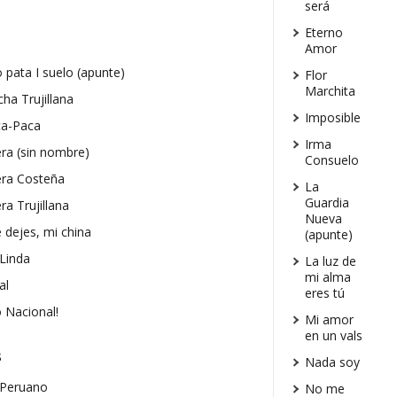
será
Eterno
Amor
o pata I suelo (apunte)
Flor
Marchita
cha Trujillana
Imposible
ca-Paca
Irma
ra (sin nombre)
Consuelo
ra Costeña
La
Guardia
ra Trujillana
Nueva
dejes, mi china
(apunte)
 Linda
La luz de
mi alma
al
eres tú
o Nacional!
Mi amor
en un vals
s
Nada soy
 Peruano
No me