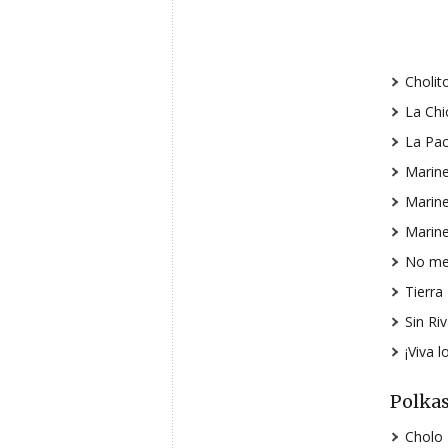
Cholit
La Chi
La Pa
Marine
Marine
Marine
No me 
Tierra
Sin Riv
¡Viva l
Polka
Cholo