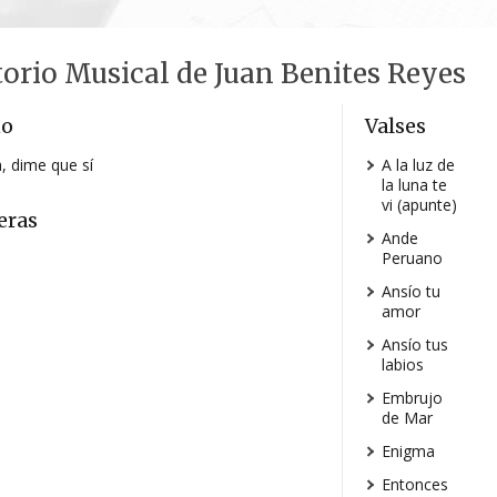
orio Musical de Juan Benites Reyes
o
Valses
a, dime que sí
A la luz de
la luna te
vi (apunte)
eras
Ande
Peruano
Ansío tu
amor
Ansío tus
labios
Embrujo
de Mar
Enigma
Entonces