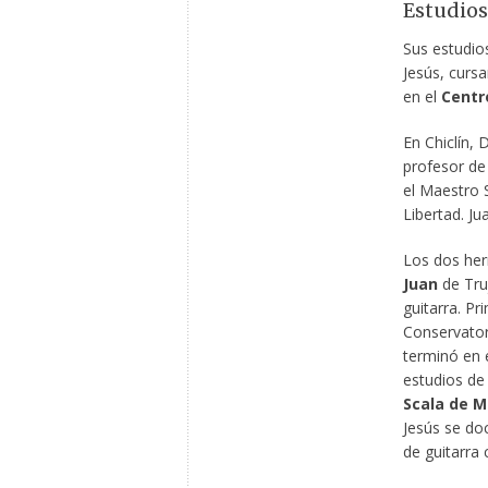
Estudios
Sus estudio
Jesús, cursan
en el
Centr
En Chiclín,
profesor de
el Maestro 
Libertad. Ju
Los dos her
Juan
de Truj
guitarra. P
Conservator
terminó en e
estudios de
Scala de M
Jesús se do
de guitarra c