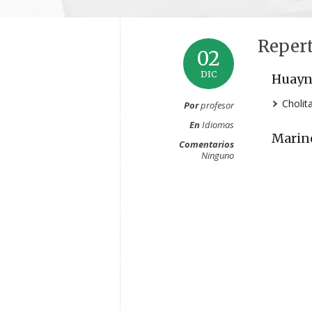
Repert
02
DIC
Huayn
Cholit
Por
profesor
En
Idiomas
Marin
Comentarios
Ninguno