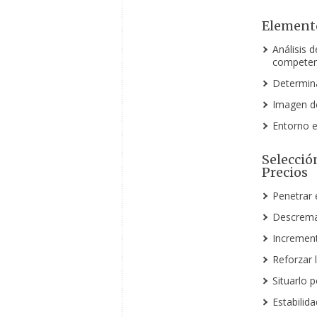
Elemento
Análisis d
competen
Determin
Imagen d
Entorno e
Selección
Precios
Penetrar 
Descrema
Increment
Reforzar l
Situarlo 
Estabilid