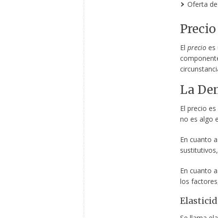
Oferta de
Precio
El
precio
es 
componente
circunstanci
La De
El precio es
no es algo e
En cuanto a
sustitutivo
En cuanto a 
los factores
Elastici
Se llama ela