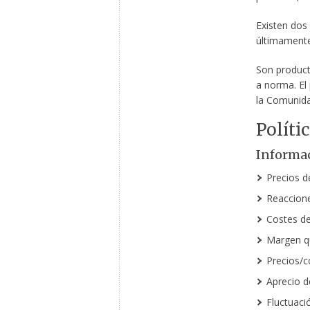
Existen dos
últimamente
Son produc
a norma. El
la Comunid
Políti
Informac
Precios d
Reaccione
Costes de
Margen qu
Precios/c
Aprecio d
Fluctuaci