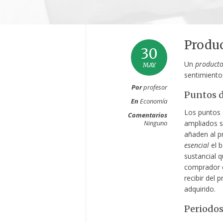
Produ
30
Un
product
MAY
sentimiento
Por
profesor
Puntos d
En
Economía
Los puntos 
Comentarios
Ninguno
ampliados s
añaden al p
esencial
el b
sustancial q
comprador 
recibir del 
adquirido.
Periodo