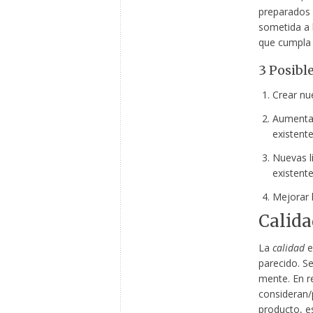
preparados 
sometida a l
que cumpla 
3 Posibl
Crear n
Aumentar
existent
Nuevas l
existent
Mejorar l
Calida
La
calidad
e
parecido. S
mente. En r
consideran/
producto, e