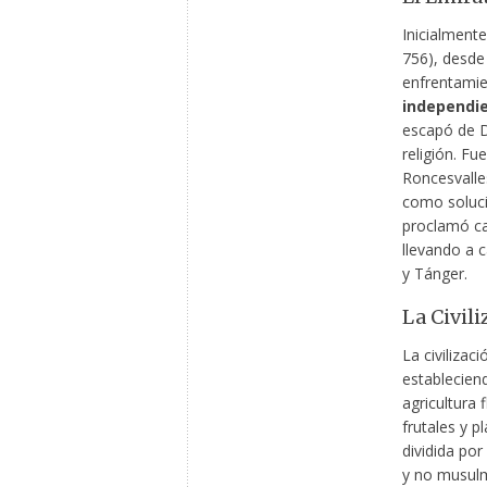
Inicialmente
756), desde 
enfrentamie
independi
escapó de D
religión. F
Roncesvalle
como soluci
proclamó cal
llevando a 
y Tánger.
La Civil
La civiliza
establecien
agricultura 
frutales y p
dividida por
y no musulm