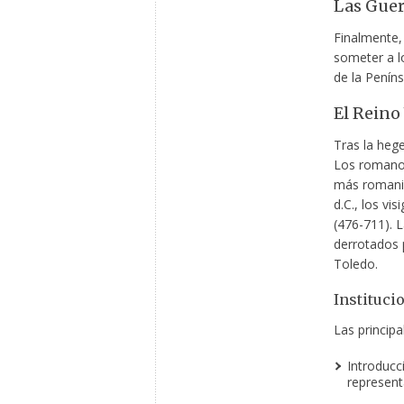
Las Guer
Finalmente, 
someter a l
de la Peníns
El Reino
Tras la heg
Los romanos
más romaniz
d.C., los vi
(476-711). 
derrotados p
Toledo.
Instituci
Las principa
Introducc
represent