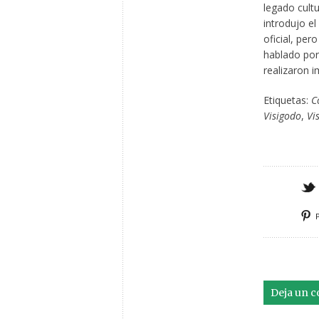
legado cultu
introdujo el
oficial, per
hablado por
realizaron i
Etiquetas:
C
Visigodo
,
Vi
Deja un 