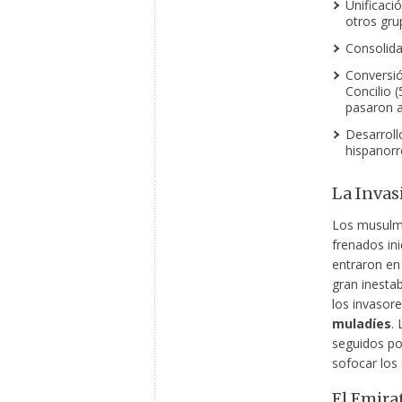
Unificació
otros gru
Consolida
Conversió
Concilio (
pasaron a
Desarroll
hispanor
La Inva
Los musulma
frenados ini
entraron en
gran inestab
los invasore
muladíes
.
seguidos po
sofocar los 
El Emirat