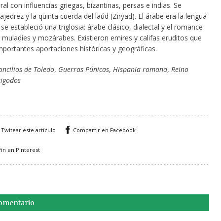
ral con influencias griegas, bizantinas, persas e indias. Se
 ajedrez y la quinta cuerda del laúd (Ziryad). El árabe era la lengua
o se estableció una triglosia: árabe clásico, dialectal y el romance
 muladíes y mozárabes. Existieron emires y califas eruditos que
mportantes aportaciones históricas y geográficas.
oncilios de Toledo
,
Guerras Púnicas
,
Hispania romana
,
Reino
sigodos
Twitear este artículo
Compartir en Facebook
Pin en Pinterest
comentario