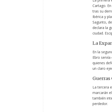
La primera 
Cartago. En
tras
su derr
Ibérica y pla
Sagunto, d
declara la g
ciudad. Esci
La Expa
En la segun
Ebro servía
quienes def
un claro eje
Guerras 
La tercera e
marcarán el 
también int
perdedor.