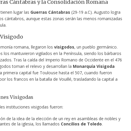
ras Cántabras y la Consolidación Romana
tienen lugar las
Guerras Cántabras
(29-19 a.C). Augusto logra
os cántabros, aunque estas zonas serán las menos romanizadas
ula.
 Visigodo
emonía romana, llegaron los
visigodos
, un pueblo germánico.
 los mantuvieron vigilados en la Península, siendo los bárbaros
ados. Tras la caída del Imperio Romano de Occidente en el 476
sigodos toman el relevo y desarrollan la
Monarquía Visigoda
La primera capital fue Toulouse hasta el 507, cuando fueron
or los francos en la batalla de Vouillé, trasladando la capital a
ones Visigodas
les instituciones visigodas fueron:
ión de la idea de la elección de un rey en asambleas de nobles y
antes de la iglesia, los llamados
Concilios de Toledo
.