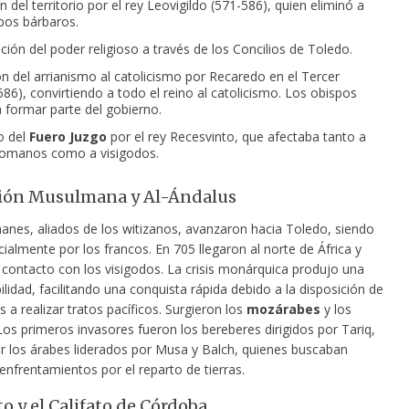
n del territorio por el rey Leovigildo (571-586), quien eliminó a
pos bárbaros.
ción del poder religioso a través de los Concilios de Toledo.
n del arrianismo al catolicismo por Recaredo en el Tercer
586), convirtiendo a todo el reino al catolicismo. Los obispos
 formar parte del gobierno.
o del
Fuero Juzgo
por el rey Recesvinto, que afectaba tanto a
romanos como a visigodos.
sión Musulmana y Al-Ándalus
nes, aliados de los witizanos, avanzaron hacia Toledo, siendo
cialmente por los francos. En 705 llegaron al norte de África y
 contacto con los visigodos. La crisis monárquica produjo una
ilidad, facilitando una conquista rápida debido a la disposición de
s a realizar tratos pacíficos. Surgieron los
mozárabes
y los
 Los primeros invasores fueron los bereberes dirigidos por Tariq,
r los árabes liderados por Musa y Balch, quienes buscaban
enfrentamientos por el reparto de tierras.
o y el Califato de Córdoba