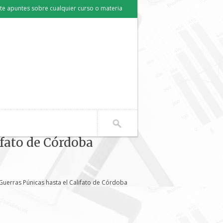
e apuntes sobre cualquier curso o materia
ifato de Córdoba
Guerras Púnicas hasta el Califato de Córdoba