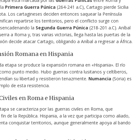
etapa está marcada por las
Guerras Púnicas
entre Roma y
 la
Primera Guerra Púnica
(264-241 a.C), Cartago pierde Sicilia
ota. Los cartagineses deciden entonces saquear la Península
nifican repartirse los territorios, pero el conflicto surge con
esencadenando la
Segunda Guerra Púnica
(218-201 a.C). Aníbal
uerra a Roma y, tras varias victorias, llega hasta las puertas de la
pión decide atacar Cartago, obligando a Aníbal a regresar a África.
nsión Romana en Hispania
da etapa se produce la expansión romana en «Hispania». El río
 como punto medio. Hubo guerras contra lusitanos y celtíberos,
endían su libertad y resistieron tenazmente.
Numancia
(Soria) es
mplo de esta resistencia.
Civiles en Roma e Hispania
tapa se caracteriza por las guerras civiles en Roma, que
fin de la República. Hispania, a la vez que participa como aliado,
enta conquistar territorios, aunque generalmente apoya al bando