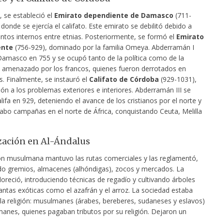
, se estableció el
Emirato dependiente de Damasco
(711-
donde se ejercía el califato. Este emirato se debilitó debido a
ntos internos entre etnias. Posteriormente, se formó el
Emirato
ente
(756-929), dominado por la familia Omeya. Abderramán I
amasco en 755 y se ocupó tanto de la política como de la
ue amenazado por los francos, quienes fueron derrotados en
s. Finalmente, se instauró el
Califato de Córdoba
(929-1031),
ón a los problemas exteriores e interiores. Abderramán III se
ifa en 929, deteniendo el avance de los cristianos por el norte y
cabo campañas en el norte de África, conquistando Ceuta, Melilla
ización en Al-Ándalus
ción musulmana mantuvo las rutas comerciales y las reglamentó,
do gremios, almacenes (alhóndigas), zocos y mercados. La
floreció, introduciendo técnicas de regadío y cultivando árboles
lantas exóticas como el azafrán y el arroz. La sociedad estaba
 la religión: musulmanes (árabes, bereberes, sudaneses y eslavos)
anes, quienes pagaban tributos por su religión. Dejaron un