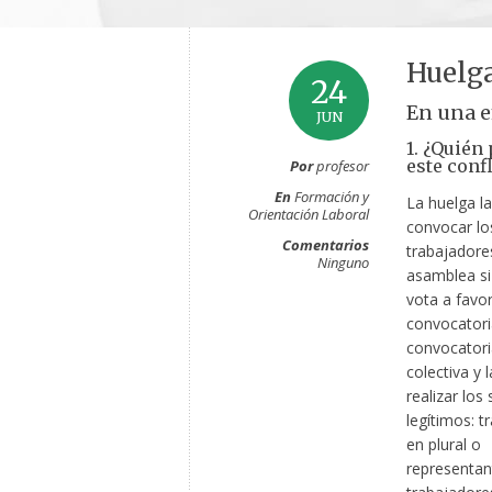
Huelg
24
En una e
JUN
1. ¿Quién
este confl
Por
profesor
En
Formación y
La huelga l
Orientación Laboral
convocar lo
Comentarios
trabajadore
Ninguno
asamblea si
vota a favor
convocatori
convocatori
colectiva y 
realizar los
legítimos: t
en plural o
representan