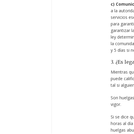
c) Comunic
a la autorid
servicios e
para garant
garantizar l
ley determin
la comunidad
y 5 días si 
3. ¿Es leg
Mientras que
puede califi
tal si algu
Son huelgas
vigor.
Si se dice 
horas al dí
huelgas abu