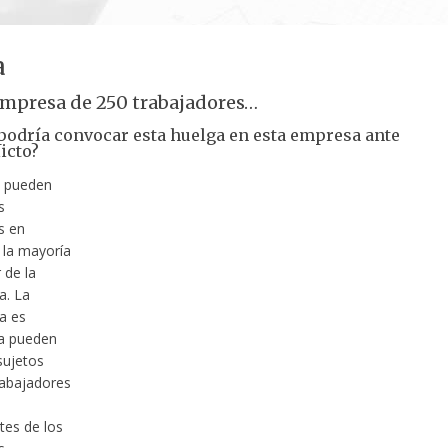
a
mpresa de 250 trabajadores…
 podría convocar esta huelga en esta empresa ante
icto?
a pueden
s
s en
 la mayoría
 de la
a. La
a es
la pueden
 sujetos
rabajadores
tes de los