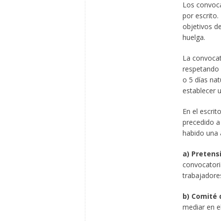
Los convoca
por escrito.
objetivos de
huelga.
La convocato
respetando e
o 5 días nat
establecer 
En el escrit
precedido a 
habido una 
a) Pretens
convocatori
trabajadore
b) Comité 
mediar en el