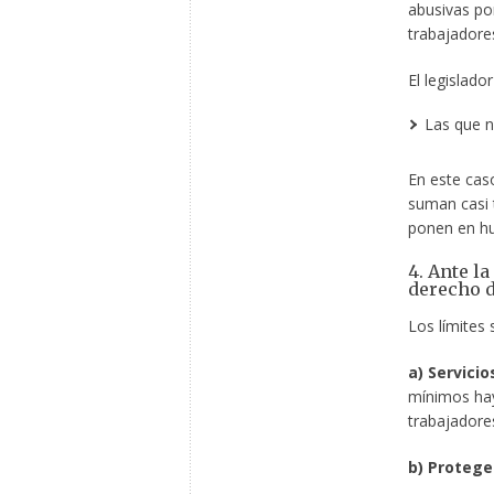
abusivas po
trabajadore
El legislado
Las que no
En este caso
suman casi t
ponen en hu
4. Ante la
derecho d
Los límites 
a) Servici
mínimos hay
trabajadore
b) Protege