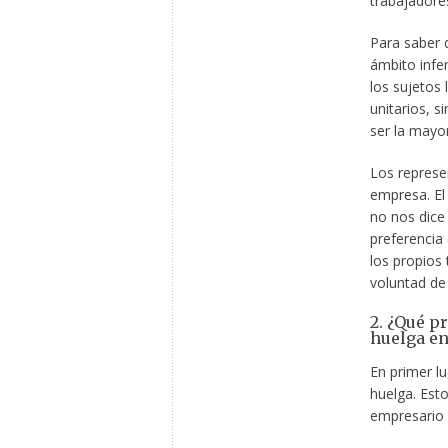
trabajadore
Para saber 
ámbito infe
los sujetos
unitarios, s
ser la mayor
Los represe
empresa. El
no nos dice 
preferencia 
los propios
voluntad de
2. ¿Qué p
huelga e
En primer lu
huelga. Esto
empresario 