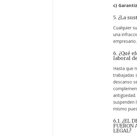
c) Garantiz
5. ¿La sus
Cualquier su
una infracc
empresario.
6. ¿Qué ef
laboral d
Hasta que no
trabajadas s
descanso se
complemento
antigüedad. 
suspenden la
mismo puest
6.1. ¿EL
FUERON A
LEGAL?