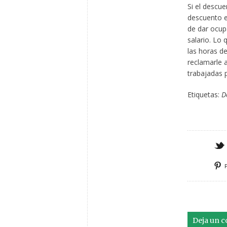
Si el descue
descuento es
de dar ocupa
salario. Lo 
las horas de
reclamarle a
trabajadas p
Etiquetas:
D
Deja un 