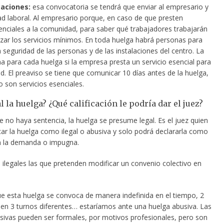
aciones:
esa convocatoria se tendrá que enviar al empresario y
ad laboral. Al empresario porque, en caso de que presten
senciales a la comunidad, para saber qué trabajadores trabajarán
izar los servicios mínimos. En toda huelga habrá personas para
a seguridad de las personas y de las instalaciones del centro. La
a para cada huelga si la empresa presta un servicio esencial para
. El preaviso se tiene que comunicar 10 días antes de la huelga,
no son servicios esenciales.
al la huelga? ¿Qué calificación le podría dar el juez?
 no haya sentencia, la huelga se presume legal. Es el juez quien
car la huelga como ilegal o abusiva y solo podrá declararla como
ien la demanda o impugna.
 ilegales las que pretenden modificar un convenio colectivo en
que esta huelga se convoca de manera indefinida en el tiempo, 2
a en 3 turnos diferentes… estaríamos ante una huelga abusiva. Las
sivas pueden ser formales, por motivos profesionales, pero son