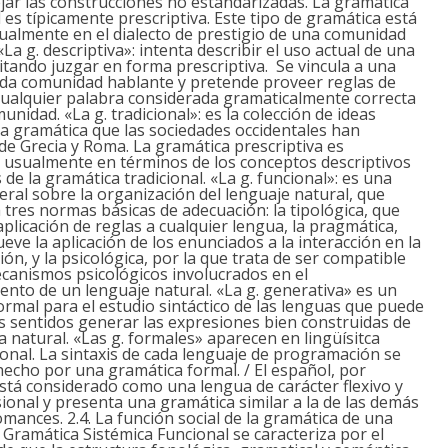
ar las construcciones no estandarizadas. La gramática
l es típicamente prescriptiva. Este tipo de gramática está
almente en el dialecto de prestigio de una comunidad
La g. descriptiva»:
intenta describir el uso actual de una
itando juzgar en forma prescriptiva. Se vincula a una
da comunidad hablante y pretende proveer reglas de
ualquier palabra considerada gramaticalmente correcta
munidad.
«La g. tradicional»:
es la colección de ideas
la gramática que las sociedades occidentales han
e Grecia y Roma. La gramática prescriptiva es
 usualmente en términos de los conceptos descriptivos
de la gramática tradicional.
«La g. funcional»:
es una
eral sobre la organización del lenguaje natural, que
tres normas básicas de adecuación: la tipológica, que
 aplicación de reglas a cualquier lengua, la pragmática,
ve la aplicación de los enunciados a la interacción en la
ón, y la psicológica, por la que trata de ser compatible
canismos psicológicos involucrados en el
nto de un lenguaje natural.
«La g. generativa»
es un
rmal para el estudio sintáctico de las lenguas que puede
 sentidos generar las expresiones bien construidas de
 natural.
«Las g. formales»
aparecen en lingüísitca
nal. La sintaxis de cada lenguaje de programación se
hecho por una gramática formal. / El español, por
stá considerado como una lengua de carácter flexivo y
sional y presenta una gramática similar a la de las demás
omances.
2.4. La función social de la gramática de una
 Gramática Sistémica Funcional se caracteriza por el