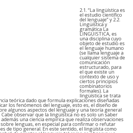
2.1. “La lingüística es
el estudio científico
del lenguaje” y 2.2.
Lingüística y
gramática
La
LINGÜISTICA, es
una disciplina cuyo
objeto de estudio es
el lenguaje humano
(se llama lenguaje a
cualquier sistema de
comunicación
estructurado, para
el que existe un
contexto de uso y
ciertos principios
combinatorios
formales). La
lingüística se trata
ncia teórica dado que formula explicaciones diseñadas
ficar los fenómenos del lenguaje, esto es, el diseño de
bre algunos aspectos del lenguaje y una teoría general
 Cabe observar que la lingüística no es solo un saber
s además una ciencia empírica que realiza observaciones
 sobre lenguas, en especial para confirmar o refutar
es de tipo general. En este sentido, el lingüísta como