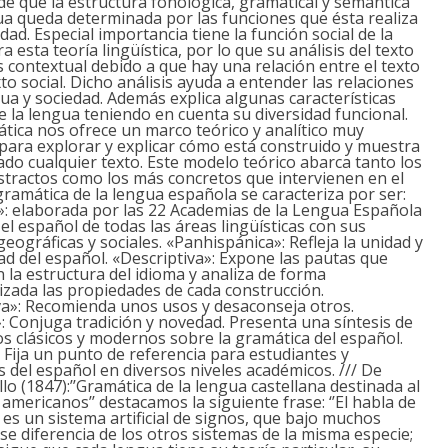
e que la estructura fonológica, gramatical y semántica
ua queda determinada por las funciones que ésta realiza
dad. Especial importancia tiene la función social de la
 esta teoría lingüística, por lo que su análisis del texto
 contextual debido a que hay una relación entre el texto
xto social. Dicho análisis ayuda a entender las relaciones
ua y sociedad. Además explica algunas características
e la lengua teniendo en cuenta su diversidad funcional.
tica nos ofrece un marco teórico y analítico muy
ara explorar y explicar cómo está construido y muestra
cado cualquier texto. Este modelo teórico abarca tanto los
stractos como los más concretos que intervienen en el
 gramática de la lengua española se caracteriza por ser:
»:
elaborada por las 22 Academias de la Lengua Española
el español de todas las áreas lingüísticas con sus
geográficas y sociales.
«Panhispánica»:
Refleja la unidad y
dad del español.
«Descriptiva»:
Expone las pautas que
la estructura del idioma y analiza de forma
zada las propiedades de cada construcción.
a»:
Recomienda unos usos y desaconseja otros.
:
Conjuga tradición y novedad. Presenta una síntesis de
os clásicos y modernos sobre la gramática del español.
:
Fija un punto de referencia para estudiantes y
 del español en diversos niveles académicos. /// De
lo (1847):’’Gramática de la lengua castellana destinada al
 americanos’’ destacamos la siguiente frase: ‘’El habla de
es un sistema artificial de signos, que bajo muchos
se diferencia de los otros sistemas de la misma especie;