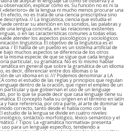
, habrá de aceptar el lenguaje tal como se observa y a
su observación, explicar cómo es. Su función no es ni la
el «deterioro» de la lengua ni mucho menos procurar una
 En efecto, no es trata de una ciencia prescriptiva sino
descriptiva. // La lingüística, ciencia que estudia el
Puede centrar su atención en los sonidos, las palabras y
s de una lengua concreta, en las relaciones existentes
lenguas, o en las características comunes a todas ellas.
ede atender los aspectos psicológicos y sociológicos
icación lingüística. El objetivo de la linguística es el
na. / El habla de un pueblo es un sistema artificial de
e bajo muchos aspectos se diferencia de los otros
e la misma especie; de que se sigue que cada lengua
eoría particular, su gramática. No es lo mismo hablar
ramática en general que sobre la gramática de un idioma
o, es decir, diferenciar entre dos idiomas o la
ión de un idioma en sí. /// Podemos denominar a LA
como el estudio de las reglas y principios que regulan
 lenguaje dentro de la oración, que rigen el empleo de un
n particular y que gobiernan el uso de un lenguaje
o, por lo que se puede decir que casa lenguaje tiene su
mática. El concepto halla su origen en el término en latín
 y hace referencia, por otra parte, al arte de dominar la
modo correcto, tanto desde el habla como con la
El estudio de la lengua se divide en cuatro niveles:
onológico, sintáctico-morfológico, léxico-semántico y el
mático. / Tipos:
La «gramática normativa»
presenta
uso para un lenguaje específico, tendiendo a