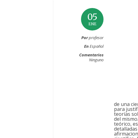
05
ENE
Por
profesor
En
Español
Comentarios
Ninguno
de una cie
para justi
teorías
so
del mismo.
teórico, e
detalladas
afirmacion