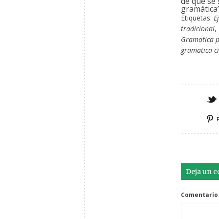
de que se 
gramática’
Etiquetas:
E
tradicional
,
Gramatica p
gramatica ci
Deja un 
Comentario