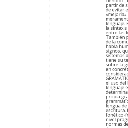
científico
partir de 
de evitar 
«mejoría».
meramente 
lenguaje. 
la sintaxi
entre las 
También pu
de la comun
habla huma
signos, qu
sistemas d
tiene su t
sobre la g
en concret
considerac
GRAMATICA 
el uso del
lenguaje e
determinad
propia gra
grammatĭca
lengua de 
escritura. 
fonético-f
nivel prag
normas de 