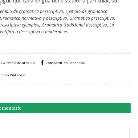
sigue que cada lengua tiene su teoría particular, su
’
jemplo de gramatica prescriptiva
,
Ejemplo de gramatica
Gramatica normativa y descriptiva
,
Gramatica prescriptiva
,
rescriptiva ejemplos
,
Gramatica tradicional descriptiva
,
La
entifica o descriptiva o moderna es
Twitear este artículo
Compartir en Facebook
Pin en Pinterest
comentario