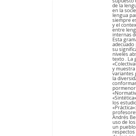
supuesto d
de la leng
en la socie
lengua para
siempre es
y el conte
entre leng
internas d
Esta gramá
adecuado p
su signifi
niveles ab
texto . La
«Colectiva
y muestra 
variantes 
la diversi
conforman 
pormenori
«Normativ
«Sintética»
los estudi
«Práctica»
profesores
Andrés Bel
uso de los
un pueblo 
respectos 