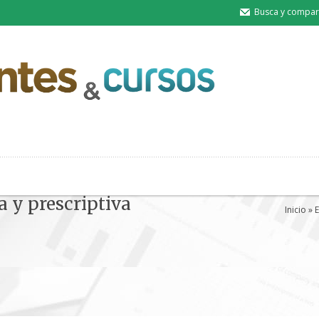
Busca y compart
a y prescriptiva
Inicio
»