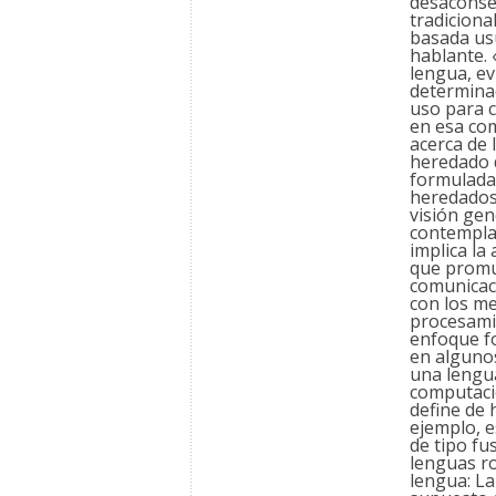
desaconsej
tradiciona
basada usu
hablante.
«
lengua, ev
determina
uso para c
en esa co
acerca de 
heredado d
formulada
heredados 
visión gen
contempla 
implica la
que promue
comunicaci
con los me
procesamie
enfoque fo
en algunos
una lengua
computacio
define de 
ejemplo, e
de tipo fu
lenguas r
lengua:
La