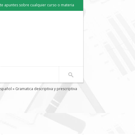
e apuntes sobre cualquier curso o materia
Español
» Gramatica descriptiva y prescriptiva