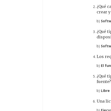
¿Qué ca
crear 
b)
Softw
¿Qué ti
disposi
b)
Softw
Los re
b)
El fu
¿Qué ti
fuente?
b)
Libre
Una lic
b)
Ejecu