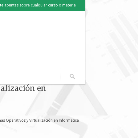
e apuntes sobre cualquier curso o materia
alización en
s Operativos y Virtualización en Informática