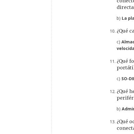
conect
direct
b)
La pl
¿Qué ca
c)
Almac
velocida
¿Qué f
portáti
c)
SO-D
¿Qué h
perifér
b)
Admin
¿Qué o
conect