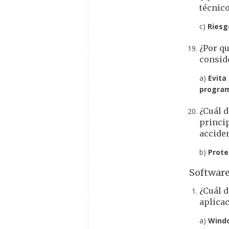
técnic
c)
Riesg
¿Por q
consid
a)
Evita
progra
¿Cuál d
princi
accide
b)
Prote
Software
¿Cuál d
aplica
a)
Wind