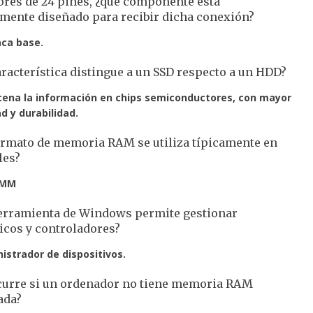
ores de 24 pines, ¿qué componente está
amente diseñado para recibir dicha conexión?
aca base.
racterística distingue a un SSD respecto a un HDD?
ena la información en chips semiconductores, con mayor
d y durabilidad.
ormato de memoria RAM se utiliza típicamente en
les?
IMM
erramienta de Windows permite gestionar
icos y controladores?
istrador de dispositivos.
curre si un ordenador no tiene memoria RAM
ada?