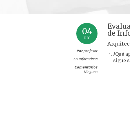
Evalu
04
de Inf
DIC
Arquitec
Por
profesor
¿Qué a
En
Informática
sigue s
Comentarios
Ninguno