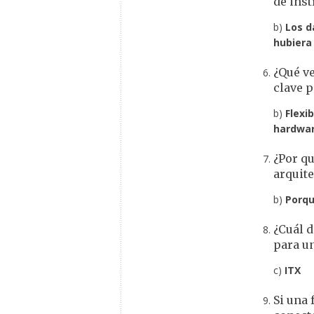
de ins
b)
Los d
hubiera 
¿Qué ve
clave p
b)
Flexi
hardwar
¿Por q
arquit
b)
Porqu
¿Cuál d
para un
c)
ITX
Si una 