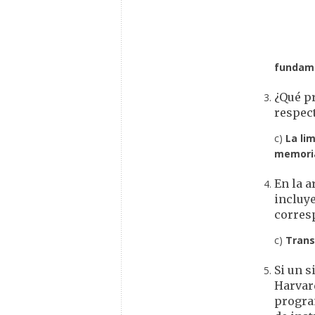
fundame
¿Qué pr
respect
c)
La li
memori
En la a
incluye
corresp
c)
Trans
Si un s
Harvard
progra