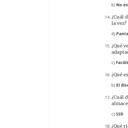
b)
No es
¿Cuál d
la vez?
d)
Pantal
¿Qué ve
adaptad
c)
Facil
¿Qué es
b)
El di
¿Cuál d
almace
c)
SSD
¿Qué r