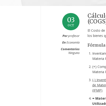
Cálcul
03
(COGS
OCT
El Costo de 
los bienes 
Por
profesor
En
Economía
Fórmula 
Comentarios
Ninguno
Inventari
Materia 
(+) Comp
Materia 
(-) Invent
de Mater
(IFMP)
= Mater
Utilizad