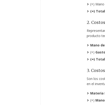
(+) Mano
(=) Tota
2. Costo
Representan
producto te
Mano de
(+)
Gasto
(=) Tota
3. Costo
Son los cos
en el inventa
Materia 
(+)
Mano 