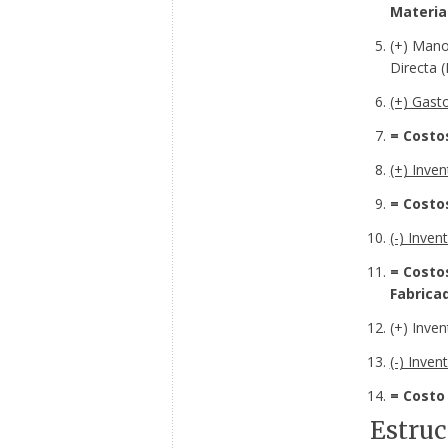
Materia
(+) Mano
Directa 
(+) Gasto
= Costo
(+) Inven
= Costo
(-) Inven
= Costo
Fabrica
(+) Inven
(-) Inven
= Costo
Estruc