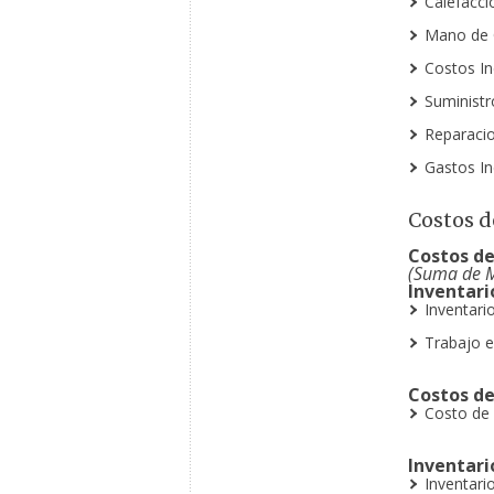
Calefacció
Mano de O
Costos In
Suministr
Reparacion
Gastos In
Costos d
Costos de
(Suma de M
Inventario
Inventari
Trabajo 
Costos de
Costo de
Inventari
Inventari