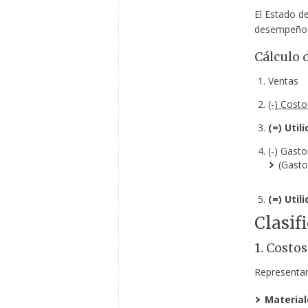
El Estado d
desempeño f
Cálculo d
Ventas
(-) Cost
(=) Util
(-) Gast
(Gasto
(=) Uti
Clasif
1. Costo
Representan 
Material