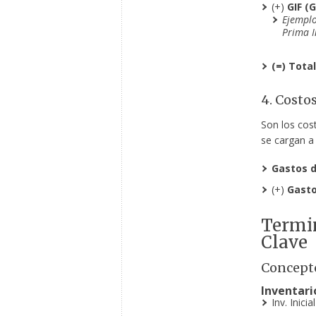
(+)
GIF (
Ejemplo
Prima I
(=) Tota
4. Costo
Son los cos
se cargan a 
Gastos 
(+)
Gasto
Termi
Clave
Concepto
Inventari
Inv. Inicia