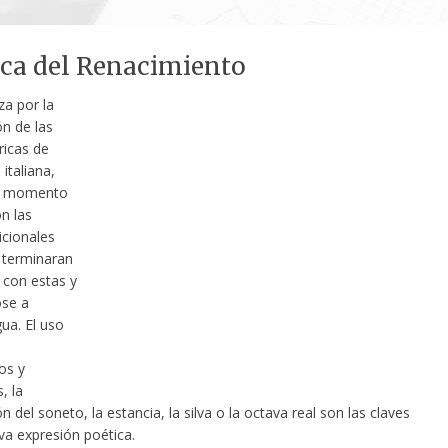
ica del Renacimiento
za por la
ón de las
icas de
italiana,
un momento
n las
icionales
, terminaran
 con estas y
se a
ua. El uso
os y
, la
n del soneto, la estancia, la silva o la octava real son las claves
va expresión poética.