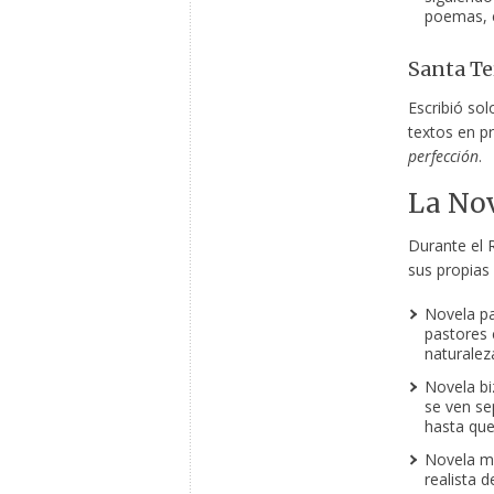
poemas, e
Santa Te
Escribió so
textos en p
perfección
.
La Nov
Durante el 
sus propias 
Novela pa
pastores 
naturaleza
Novela bi
se ven se
hasta que
Novela mo
realista d