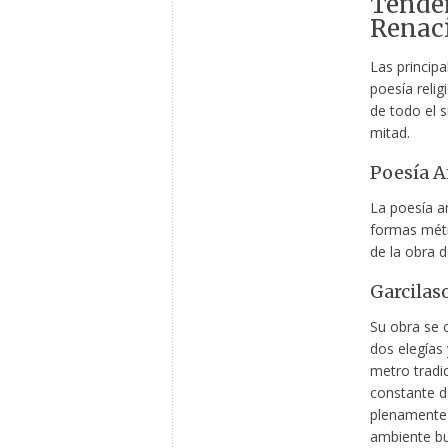
Tenden
Renac
Las principa
poesía relig
de todo el s
mitad.
Poesía A
La poesía am
formas métri
de la obra 
Garcilas
Su obra se 
dos elegías 
metro tradic
constante d
plenamente r
ambiente bu