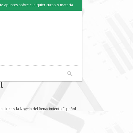
e apuntes sobre cualquier curso o materia
l
a Lírica y la Novela del Renacimiento Español