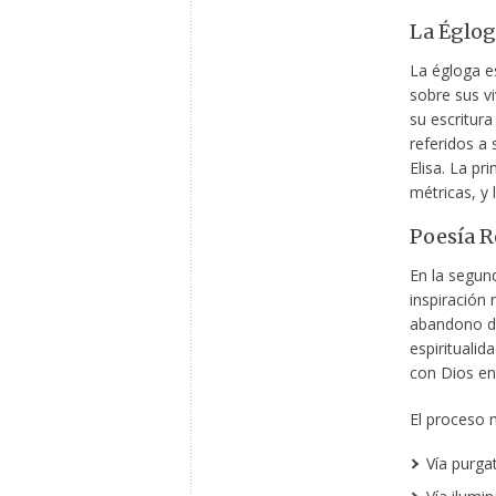
La Églog
La égloga e
sobre sus v
su escritura
referidos a
Elisa. La pr
métricas, y 
Poesía R
En la segund
inspiración 
abandono de
espiritualid
con Dios en 
El proceso m
Vía purgat