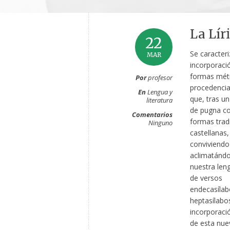
La Lír
22
Se caracteri
MAR
incorporaci
formas métr
Por
profesor
procedencia 
En
Lengua y
que, tras 
literatura
de pugna co
Comentarios
formas trad
Ninguno
castellanas
conviviendo
aclimatándo
nuestra leng
de versos
endecasílab
heptasílabos
incorporació
de esta nue