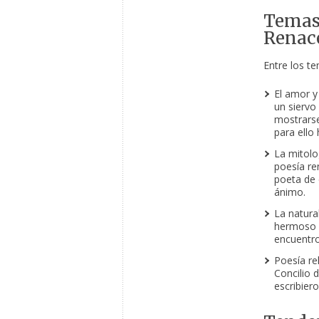
Temas 
Renac
Entre los 
El amor y
un siervo
mostrarse
para ello
La mitolo
poesía ren
poeta de 
ánimo.
La natura
hermoso y
encuentr
Poesía rel
Concilio 
escribiero