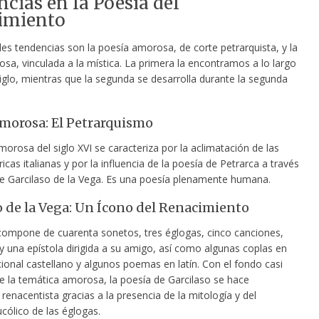
cias en la Poesía del
imiento
les tendencias son la poesía amorosa, de corte petrarquista, y la
iosa, vinculada a la mística. La primera la encontramos a lo largo
iglo, mientras que la segunda se desarrolla durante la segunda
morosa: El Petrarquismo
orosa del siglo XVI se caracteriza por la aclimatación de las
cas italianas y por la influencia de la poesía de Petrarca a través
de Garcilaso de la Vega. Es una poesía plenamente humana.
o de la Vega: Un Ícono del Renacimiento
compone de cuarenta sonetos, tres églogas, cinco canciones,
y una epístola dirigida a su amigo, así como algunas coplas en
ional castellano y algunos poemas en latín. Con el fondo casi
e la temática amorosa, la poesía de Garcilaso se hace
enacentista gracias a la presencia de la mitología y del
cólico de las églogas.