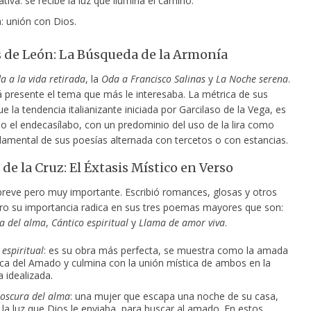
ativa: se recibe la luz que ilumina el camino.
a: unión con Dios.
s de León: La Búsqueda de la Armonía
a a la vida retirada
, la
Oda a Francisco Salinas
y
La Noche serena
.
á presente el tema que más le interesaba. La métrica de sus
 la tendencia italianizante iniciada por Garcilaso de la Vega, es
 o el endecasílabo, con un predominio del uso de la lira como
damental de sus poesías alternada con tercetos o con estancias.
de la Cruz: El Éxtasis Místico en Verso
breve pero muy importante. Escribió romances, glosas y otros
o su importancia radica en sus tres poemas mayores que son:
a del alma
,
Cántico espiritual
y
Llama de amor viva
.
 espiritual
: es su obra más perfecta, se muestra como la amada
ca del Amado y culmina con la unión mística de ambos en la
 idealizada.
oscura del alma
: una mujer que escapa una noche de su casa,
 la luz que Dios le enviaba, para buscar al amado. En estos