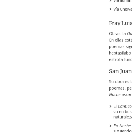
Vía ilumin
Vía unitiv
Fray Lui
Obras: la
Od
En ellas est
poemas sigue
heptasílabo
estrofa fun
San Juan 
Su obra es 
poemas, per
Noche oscur
El
Cántico
va en bus
naturaleza
En
Noche 
siguiendo