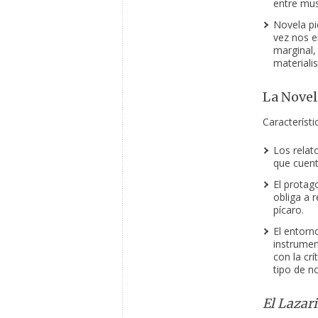
entre mus
Novela pi
vez nos e
marginal,
materialis
La Novela
Característi
Los relat
que cuent
El protag
obliga a r
pícaro.
El entorn
instrumen
con la crí
tipo de no
El Lazar