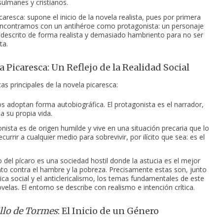
ulmanes y cristianos.
caresca: supone el inicio de la novela realista, pues por primera
ncontramos con un antihéroe como protagonista: un personaje
 descrito de forma realista y demasiado hambriento para no ser
ta.
 Picaresca: Un Reflejo de la Realidad Social
cas principales de la novela picaresca:
os adoptan forma autobiográfica. El protagonista es el narrador,
a su propia vida.
onista es de origen humilde y vive en una situación precaria que lo
ecurrir a cualquier medio para sobrevivir, por ilícito que sea: es el
o del pícaro es una sociedad hostil donde la astucia es el mejor
to contra el hambre y la pobreza. Precisamente estas son, junto
tica social y el anticlericalismo, los temas fundamentales de este
velas. El entorno se describe con realismo e intención crítica.
illo de Tormes
: El Inicio de un Género