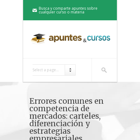
Busca y comparte apuntes sobre
cualquier curso o materia
Select a page...
Errores comunes en
competencia de
mercados: carteles,
diferenciación y
estrategias
empresariales