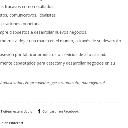
s fracasos como resultados.
etos, comunicativos, idealistas.
piraciones monetarias.
mpre dispuestos a desarrollar nuevos negocios.
mo meta dejar una marca en el mundo, a través de su desarrollo
sesión por fabricar productos o servicios de alta calidad.
amente capacitados para detectar y desarrollar negocios en su
dministrador
,
Emprendedor
,
gerenciamiento
,
management
Twitear este artículo
Compartir en Facebook
Pin en Pinterest