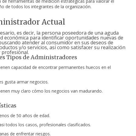
ón de herramientas de medición estratégicas para valorar el
 de todos los integrantes de la organización.
inistrador Actual
esario, es decir, la persona poseedora de una aguda
ad económica para identificar oportunidades nuevas de
buscando atender al consumidor en sus deseos de
ductos y/o servicios, así como satisfacer su realización
 profesional.
es Tipos de Administradores
ienen capacidad de encontrar permanentes huecos en el
es gusta armar negocios.
ienen muy claro cómo los negocios van madurando.
ísticas
enos de 50 años de edad.
asi todos los casos, profesionales clasificados.
nas de enfrentar riesgos.