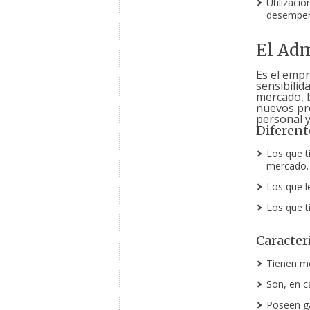
Utilizaci
desempeño
El Adm
Es el empr
sensibilid
mercado, 
nuevos pro
personal y
Diferent
Los que t
mercado.
Los que l
Los que t
Caracter
Tienen m
Son, en c
Poseen ga