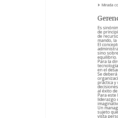
Mirada co
Geren
Es sinóni
de princip
de recurso
mando, la 
El concept
administra
sino sobre
equilibrio.
Para la di
tecnología
en el desa
Se deberá 
organizaci
práctica y
decisiones
al éxito d
Para este 
liderazgo 
imaginativ
Un manage
sujeto que
vista pers