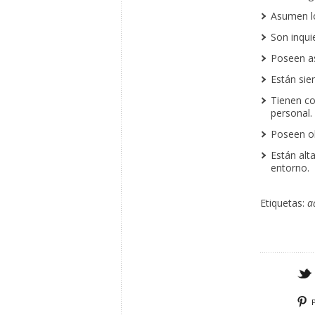
Asumen lo
Son inqui
Poseen as
Están sie
Tienen co
personal.
Poseen ob
Están alt
entorno.
Etiquetas:
a