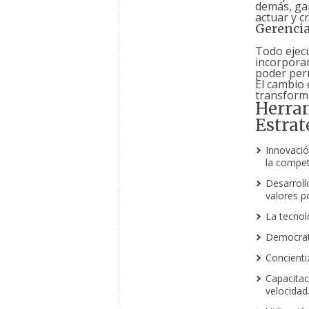
demás, gar
actuar y cr
Gerenci
Todo ejecu
incorpora
poder per
El cambio 
transforma
Herra
Estrat
Innovació
la compet
Desarroll
valores p
La tecnol
Democrati
Concienti
Capacitac
velocidad