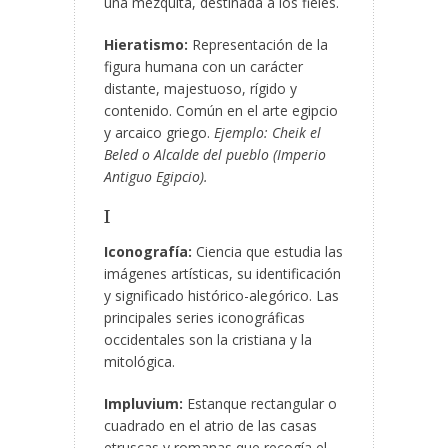
una mezquita, destinada a los fieles.
Hieratismo:
Representación de la
figura humana con un carácter
distante, majestuoso, rígido y
contenido. Común en el arte egipcio
y arcaico griego.
Ejemplo: Cheik el
Beled o Alcalde del pueblo (Imperio
Antiguo Egipcio).
I
Iconografía:
Ciencia que estudia las
imágenes artísticas, su identificación
y significado histórico-alegórico. Las
principales series iconográficas
occidentales son la cristiana y la
mitológica.
Impluvium:
Estanque rectangular o
cuadrado en el atrio de las casas
etruscas y romanas que recogía el