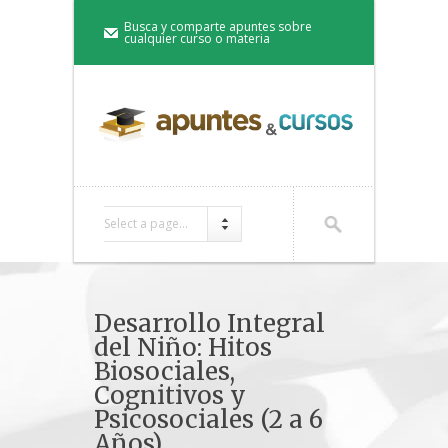
Busca y comparte apuntes sobre
cualquier curso o materia
Select a page...
Desarrollo Integral
del Niño: Hitos
Biosociales,
Cognitivos y
Psicosociales (2 a 6
Años)