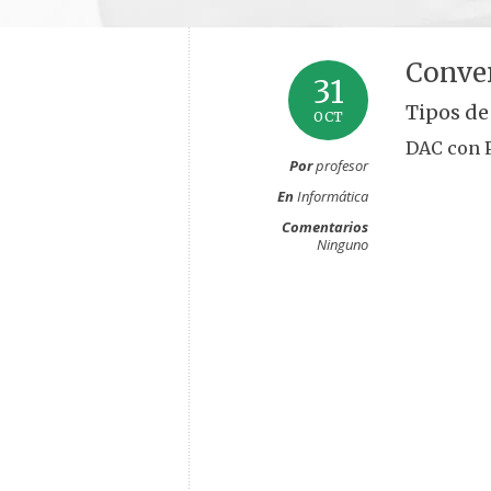
Conver
31
Tipos d
OCT
DAC con 
Por
profesor
En
Informática
Comentarios
Ninguno