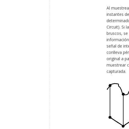
Al muestrea
instantes d
determinado
Circuit). Si
bruscos, se
información 
señal de in
conlleva pér
original a p
muestrear c
capturada.