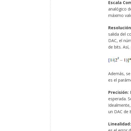
Escala Com
analógico de
máximo valo
Resolución
salida del c
DAC, el núm
de bits. Así
Además, se 
es el paráme
Precisión:
E
esperada. S
Idealmente, 
un DAC de 8
Linealidad:
es el error 