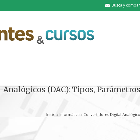
Busca y compart
l-Analógicos (DAC): Tipos, Parámetr
Inicio
»
Informática
» Convertidores Digital-Analógic