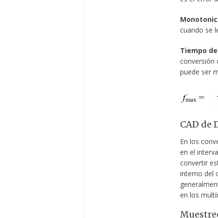
Monotonic
cuando se l
Tiempo de
conversión 
puede ser m
CAD de 
En los conv
en el inter
convertir es
interno del 
generalment
en los multí
Muestreo