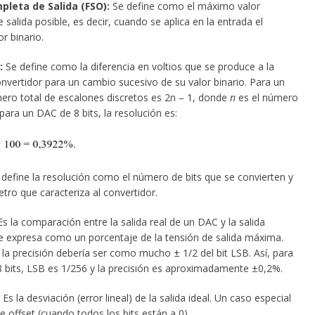
pleta de Salida (FSO):
Se define como el máximo valor
 salida posible, es decir, cuando se aplica en la entrada el
r binario.
:
Se define como la diferencia en voltios que se produce a la
onvertidor para un cambio sucesivo de su valor binario. Para un
ero total de escalones discretos es 2
n
– 1, donde
n
es el número
, para un DAC de 8 bits, la resolución es:
define la resolución como el número de bits que se convierten y
tro que caracteriza al convertidor.
s la comparación entre la salida real de un DAC y la salida
e expresa como un porcentaje de la tensión de salida máxima.
la precisión debería ser como mucho ± 1/2 del bit LSB. Así, para
 bits, LSB es 1/256 y la precisión es aproximadamente ±0,2%.
Es la desviación (error lineal) de la salida ideal. Un caso especial
de offset (cuando todos los bits están a 0).