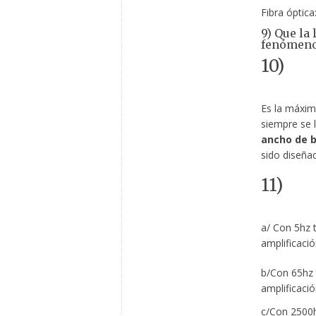
Fibra óptic
9) Que la
fenómeno
10)
Es la máxi
siempre se l
ancho de 
sido diseña
11)
a/ Con 5hz
amplificaci
b/Con 65hz 
amplificaci
c/Con 2500h