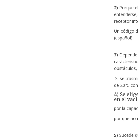
2)
Porque el 
entenderse, 
receptor int
Un código 
(español)
3)
Depende p
carácteríst
obstáculos,
Si se trasm
de 20ºC con
4) Se eli
en el vací
por la capac
por que no 
5)
Sucede qu