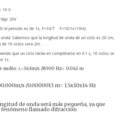
: 10 V
 20V
 SI el periodo es de 1s, F=10/T F=10/1s=10Hz
 onda: Sabemos que la longitud de onda de un ciclo es 20 cm,
a de 10 ciclos será 2m.
iendo que un ciclo tarda en completarse en 0.1 s, 10 ciclos se
n 1s.
e audio: λ=343m/s /8000 Hz= 0.042 m
:
0.000m/s /0.0000013 m= 1.5x10x14 Hz
ongitud de onda será más pequeña, ya que
l fenómeno llamado difracción