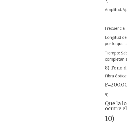
7)
Amplitud: Vp
Vpp:
Frecuencia:
Longitud de
por lo que l
Tiempo: Sab
completan e
8) Tono d
Fibra óptica
F=200.00
9)
Que la l
ocurre e
10)