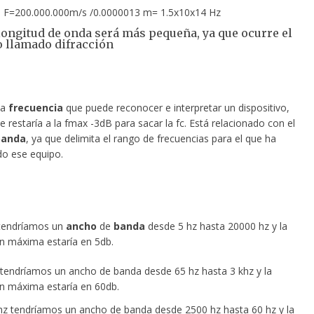
a: F=200.000.000m/s /0.0000013 m= 1.5x10x14 Hz
 longitud de onda será más pequeña, ya que ocurre el
 llamado difracción
ma
frecuencia
que puede reconocer e interpretar un dispositivo,
e restaría a la fmax -3dB para sacar la fc. Está relacionado con el
banda
, ya que delimita el rango de frecuencias para el que ha
do ese equipo.
 tendríamos un
ancho
de
banda
desde 5 hz hasta 20000 hz y la
ón máxima estaría en 5db.
tendríamos un ancho de banda desde 65 hz hasta 3 khz y la
ón máxima estaría en 60db.
z tendríamos un ancho de banda desde 2500 hz hasta 60 hz y la