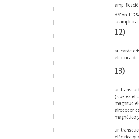
amplificaci
d/Con 11254
la amplific
12)
su carácter
eléctrica de
13)
un transduc
( que es el 
magnitud el
alrededor c
magnético y 
un transduc
eléctrica qu