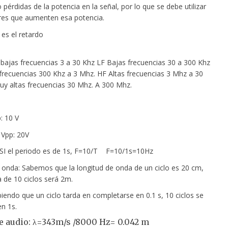
pérdidas de la potencia en la señal, por lo que se debe utilizar
res que aumenten esa potencia.
es el retardo
ajas frecuencias 3 a 30 Khz LF Bajas frecuencias 30 a 300 Khz
recuencias 300 Khz a 3 Mhz. HF Altas frecuencias 3 Mhz a 30
y altas frecuencias 30 Mhz. A 300 Mhz.
: 10 V
 20V
 SI el periodo es de 1s, F=10/T F=10/1s=10Hz
 onda: Sabemos que la longitud de onda de un ciclo es 20 cm,
a de 10 ciclos será 2m.
iendo que un ciclo tarda en completarse en 0.1 s, 10 ciclos se
n 1s.
e audio: λ=343m/s /8000 Hz= 0.042 m