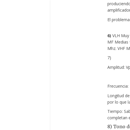
produciendo 
amplificado
El problema 
6)
VLH Muy b
MF Medias f
Mhz. VHF Mu
7)
Amplitud: Vp
Vpp:
Frecuencia:
Longitud de
por lo que l
Tiempo: Sab
completan e
8) Tono d