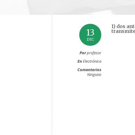
1) dos ant
13
transmit
DIC
Por
profesor
En
Electrónica
Comentarios
Ninguno