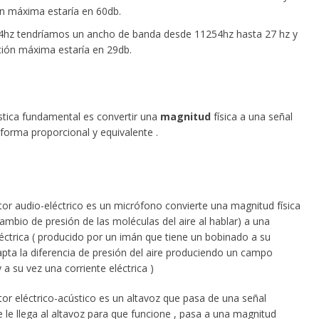
ón máxima estaría en 60db.
hz tendríamos un ancho de banda desde 11254hz hasta 27 hz y
ación máxima estaría en 29db.
ística fundamental es convertir una
magnitud
física a una señal
 forma proporcional y equivalente .
tor audio-eléctrico es un micrófono convierte una magnitud física
cambio de presión de las moléculas del aire al hablar) a una
éctrica ( producido por un imán que tiene un bobinado a su
apta la diferencia de presión del aire produciendo un campo
a su vez una corriente eléctrica )
tor eléctrico-acústico es un altavoz que pasa de una señal
e le llega al altavoz para que funcione , pasa a una magnitud