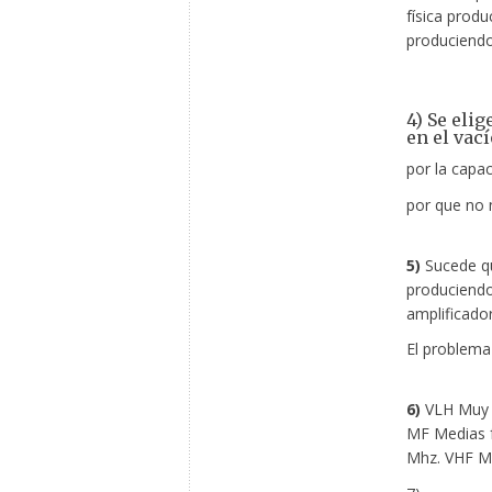
física produ
produciendo
4) Se eli
en el vací
por la capac
por que no 
5)
Sucede qu
produciendo 
amplificado
El problema 
6)
VLH Muy b
MF Medias f
Mhz. VHF Mu