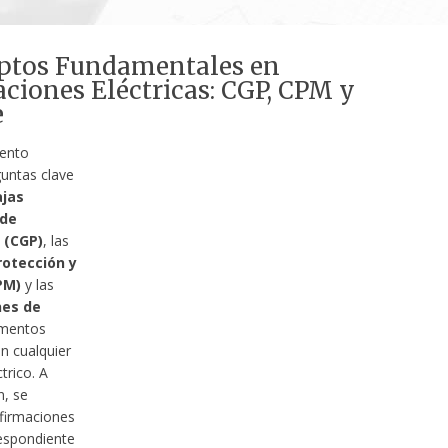
ptos Fundamentales en
aciones Eléctricas: CGP, CPM y
e
ento
untas clave
ajas
 de
 (CGP)
, las
rotección y
PM)
y las
nes de
ementos
n cualquier
trico. A
n, se
firmaciones
espondiente