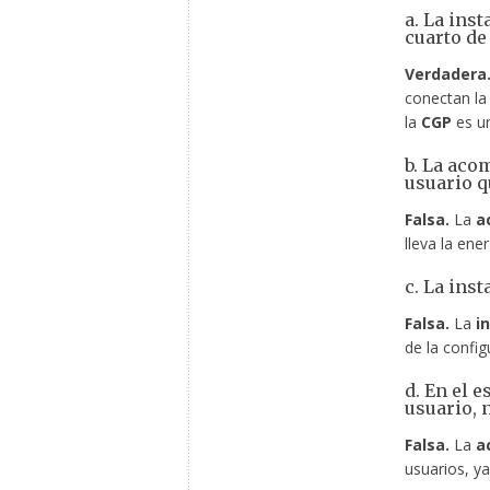
a. La inst
cuarto de
Verdadera
conectan la 
la
CGP
es un
b. La acom
usuario q
Falsa.
La
a
lleva la ene
c. La ins
Falsa.
La
i
de la configu
d. En el 
usuario, n
Falsa.
La
a
usuarios, ya