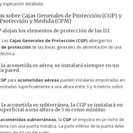
 y explicación detallada.
s sobre Cajas Generales de Protección (CGP) y
 Protección y Medida (CPM)
P alojan los elementos
de protección de las D.I.
.
Las
Cajas Generales de Protección (CGP)
albergan los
 de protección
de las líneas generales de alimentación de una
léctrica.
 la acometida es aérea, se instalará siempre en un
la pared.
CGP
para
acometidas aéreas
pueden instalarse empotradas en
montadas superficialmente a una altura entre 3 y 4 metros sobre
 la acometida es subterránea, la CGP se instalará en
uperficial a una altura de 5 m como mínimo.
a
acometidas subterráneas
, la
CGP
se empotra en un nicho de
ierra con una puerta metálica. La parte inferior de la puerta debe
mínimo de 30 cm del suelo.