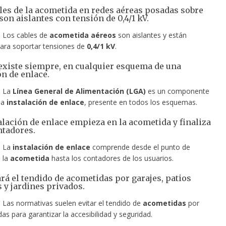
bles de la acometida en redes aéreas posadas sobre
son aislantes con tensión de 0,4/1 kV.
.
Los cables de
acometida aéreos
son aislantes y están
ara soportar tensiones de
0,4/1 kV
.
 existe siempre, en cualquier esquema de una
ón de enlace.
.
La
Línea General de Alimentación (LGA)
es un componente
la
instalación de enlace
, presente en todos los esquemas.
talación de enlace empieza en la acometida y finaliza
ntadores.
.
La
instalación de enlace
comprende desde el punto de
 la
acometida
hasta los contadores de los usuarios.
tará el tendido de acometidas por garajes, patios
s y jardines privados.
.
Las normativas suelen evitar el tendido de
acometidas
por
as para garantizar la accesibilidad y seguridad.