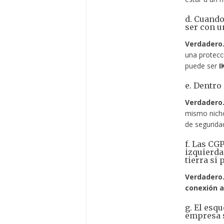
d. Cuando
ser con u
Verdadero
una protecc
puede ser
I
e. Dentro
Verdadero
mismo nicho
de segurida
f. Las CG
izquierda
tierra si 
Verdadero
conexión a
g. El esq
empresa 