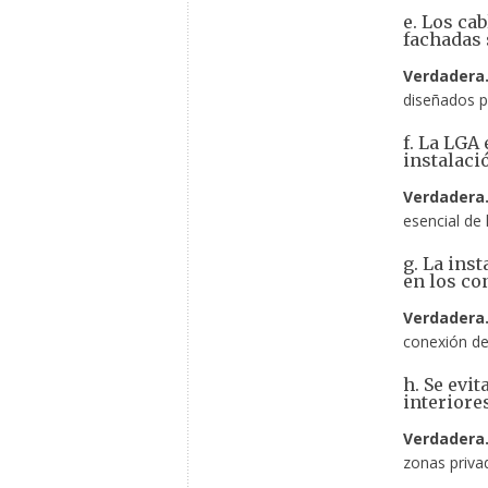
e. Los ca
fachadas 
Verdadera
diseñados p
f. La LGA
instalaci
Verdadera
esencial de 
g. La ins
en los co
Verdadera
conexión de
h. Se evi
interiore
Verdadera
zonas privad