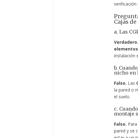
verificación
Pregunta
Cajas de
a. Las CG
Verdadero
elementos
instalación e
b. Cuando
nicho en 
Falso.
Las
la pared o 
el suelo.
c. Cuando
montaje s
Falso.
Par
pared y se c
estar a un 