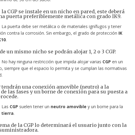
 la CGP se instale en un nicho en pared, este deberá
na puerta preferiblemente metálica con grado IK9.
.
La puerta debe ser metálica o de materiales ignífugos y tener
ión contra la corrosión. Sin embargo, el grado de protección
IK
K10
.
 de un mismo nicho se podrán alojar 1, 2 o 3 CGP.
.
No hay ninguna restricción que impida alojar varias
CGP
en un
, siempre que el espacio lo permita y se cumplan las normativas
d.
P tendrán una conexión amovible (neutro) a la
 de las fases y un borne de conexión para su puesta a
procede.
.
Las
CGP
suelen tener un
neutro amovible
y un borne para la
 tierra
.
uema de la CGP lo determinará el usuario junto con la
suministradora.