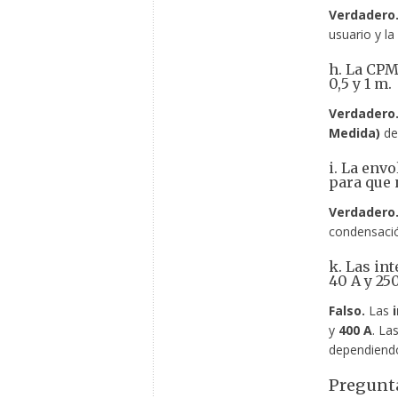
Verdadero
usuario y l
h. La CPM
0,5 y 1 m.
Verdadero
Medida)
deb
i. La env
para que 
Verdadero
condensació
k. Las i
40 A y 250
Falso.
Las
y
400 A
. La
dependiendo 
Pregunta