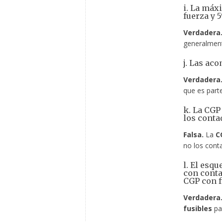
i. La máx
fuerza y 
Verdadera
generalmen
j. Las ac
Verdadera
que es parte
k. La CGP
los conta
Falsa.
La
C
no los cont
l. El esq
con conta
CGP con f
Verdadera
fusibles
par