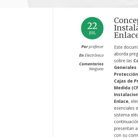
Conce
22
Instal
JUL
Enlac
Por
profesor
Este docum
aborda preg
En
Electrónica
sobre las
C
Comentarios
Generales
Ninguno
Protección
Cajas de P
Medida (C
Instalacio
Enlace
, el
esenciales e
sistema eléc
continuació
presentan a
con su corr