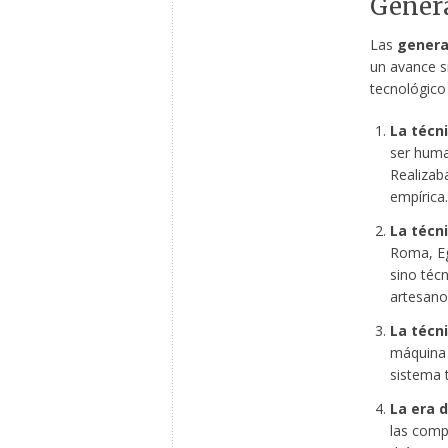
Gener
Las
genera
un avance s
tecnológico 
La técni
ser huma
Realizab
empírica.
La técni
Roma, Eg
sino técn
artesano
La técni
máquina d
sistema 
La era d
las comp