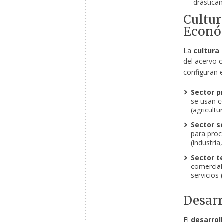
drástica
Cultur
Econó
La
cultura 
del acervo 
configuran 
Sector p
se usan c
(agricultu
Sector s
para proc
(industria
Sector te
comercial
servicios
Desarr
El
desarrol