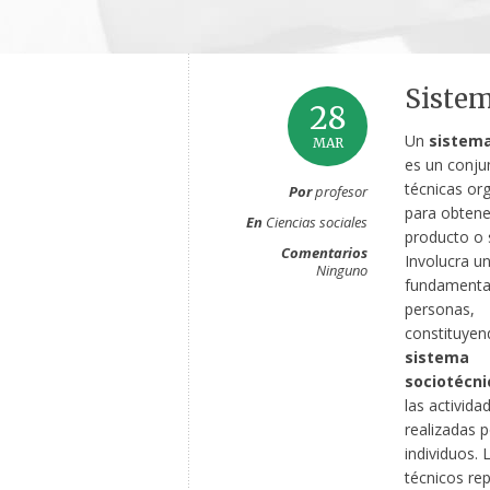
Siste
28
Un
sistema
MAR
es un conju
técnicas or
Por
profesor
para obtene
En
Ciencias sociales
producto o s
Comentarios
Involucra un
Ninguno
fundamental
personas,
constituyen
sistema
sociotécni
las activida
realizadas p
individuos.
técnicos re