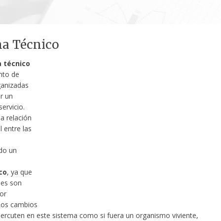
ma Técnico
 técnico
nto de
ganizadas
r un
ervicio.
a relación
 entre las
do un
co
, ya que
des son
or
 Los cambios
percuten en este sistema como si fuera un organismo viviente,