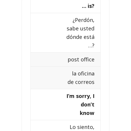
… is?
¿Perdón,
sabe usted
dónde está
…?
post office
la oficina
de correos
I’m sorry, I
don’t
know
Lo siento,