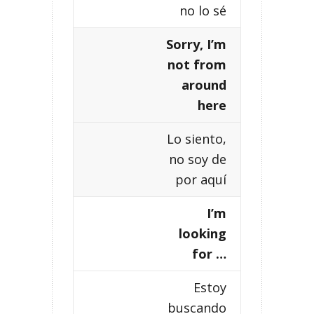
no lo sé
Sorry, I’m
not from
around
here
Lo siento,
no soy de
por aquí
I’m
looking
for …
Estoy
buscando