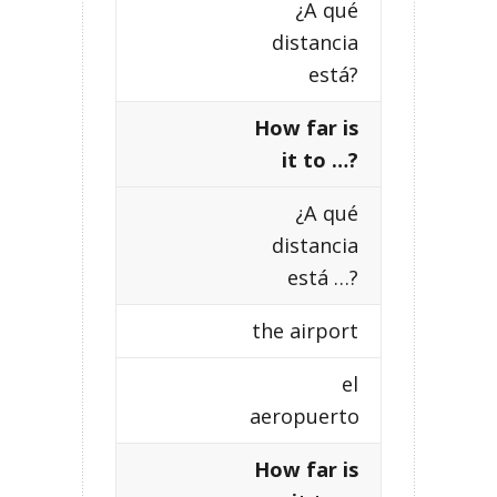
¿A qué
distancia
está?
How far is
it to …?
¿A qué
distancia
está …?
the airport
el
aeropuerto
How far is