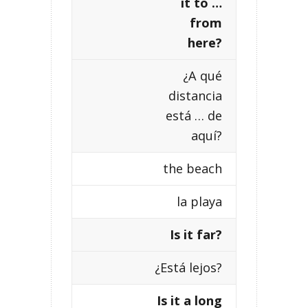
it to …
from
here?
¿A qué
distancia
está … de
aquí?
the beach
la playa
Is it far?
¿Está lejos?
Is it a long