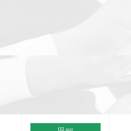
02
AGO