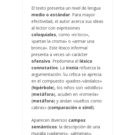
El texto presenta un nivel de lengua
medio o estándar
. Para mayor
efectividad, el autor acerca sus ideas
al lector con expresiones
coloquiales
, como «ni loco»,
«partan la crisma» o «armar una
bronca». Este léxico informal
presenta a veces un carácter
ofensivo
. Predomina el
léxico
connotativo
. La
ironía
refuerza la
argumentación. Su crítica se aprecia
en el compuesto «padres-vándalos»
(
hipérbole
), los niños son «idolillos»
(
metáfora
), acuden en «romería»
(
metáfora
) y andan «sueltos como
cabras» (
comparación o símil
).
Aparecen diversos
campos
semánticos
: la descripción de una
muralla («adarves», «almenas»,