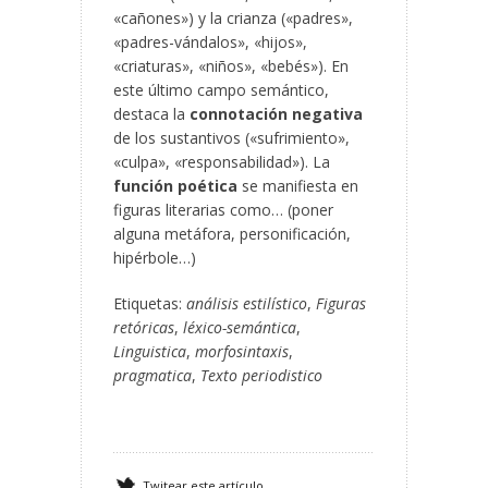
«cañones») y la crianza («padres»,
«padres-vándalos», «hijos»,
«criaturas», «niños», «bebés»). En
este último campo semántico,
destaca la
connotación negativa
de los sustantivos («sufrimiento»,
«culpa», «responsabilidad»). La
función poética
se manifiesta en
figuras literarias como… (poner
alguna metáfora, personificación,
hipérbole…)
Etiquetas:
análisis estilístico
,
Figuras
retóricas
,
léxico-semántica
,
Linguistica
,
morfosintaxis
,
pragmatica
,
Texto periodistico
Twitear este artículo