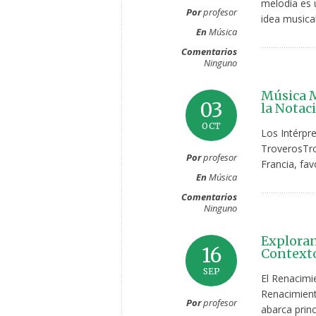
melodía es u
Por
profesor
idea musical
En
Música
Comentarios
Ninguno
Música M
03
la Notac
OCT
Los Intérpr
TroverosTro
Por
profesor
Francia, fav
En
Música
Comentarios
Ninguno
Exploran
16
Contexto
SEP
El Renacimie
Renacimient
Por
profesor
abarca princ