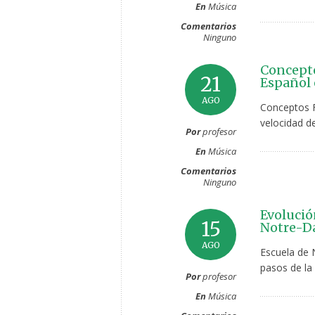
En
Música
Comentarios
Ninguno
Concepto
21
Español 
AGO
Conceptos 
velocidad de
Por
profesor
En
Música
Comentarios
Ninguno
Evolució
15
Notre-Da
AGO
Escuela de 
pasos de la 
Por
profesor
En
Música