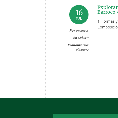
Exploran
16
Barroco 
JUL
1. Formas y
Composición
Por
profesor
En
Música
Comentarios
Ninguno