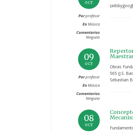
OCT
(adsbygoogl
Por
profesor
En
Música
Comentarios
Ninguno
Repertor
09
Maestras
OCT
Obras Fund
565 (J.S. B
Por
profesor
Sebastian Ba
En
Música
Comentarios
Ninguno
Concepto
08
Mecanism
OCT
Fundamentos