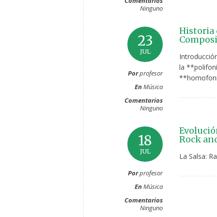
Comentarios
Ninguno
Historia
23
Composit
JUL
Introducció
la **polifon
Por
profesor
**homofoní
En
Música
Comentarios
Ninguno
Evolució
18
Rock and
JUL
La Salsa: Ra
Por
profesor
En
Música
Comentarios
Ninguno