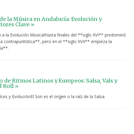
 de la Música en Andalucía: Evolución y
ores Clave »
n a la Evolución MusicalHasta finales del **siglo XVI** predominó
ía contrapuntística**, pero en el **siglo XVII** empieza la
a**.
n de Ritmos Latinos y Europeos: Salsa, Vals y
 Roll »
íces y EvoluciónEl Son es el origen o la raíz de la Salsa.